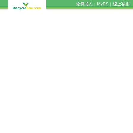
免費加入
MyRS
線上客服
|
|