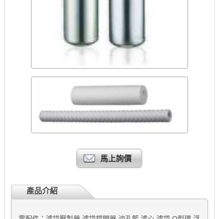
馬上詢價
產品介紹
零配件：濾袋壓製器,濾袋撐開器,沖孔籃,濾心,濾袋,O型環,浮