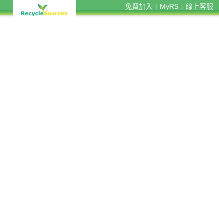
免費加入
MyRS
線上客服
|
|