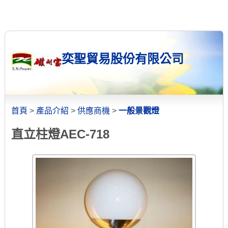
奕聖貿易股份有限公司
首頁
>
產品介紹
>
供應商機
>
一般景觀燈
直立柱燈AEC-718