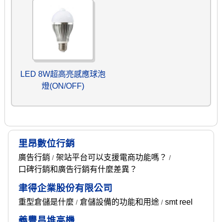
LED 8W超高亮感應球泡
燈(ON/OFF)
里昂數位行銷
廣告行銷
架站平台可以支援電商功能嗎？
/
/
口碑行銷和廣告行銷有什麼差異？
聿得企業股份有限公司
重型倉儲是什麼
倉儲設備的功能和用途
smt reel
/
/
義豐昌堆高機