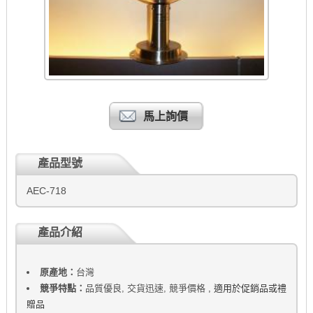
馬上詢價
產品型號
AEC-718
產品介紹
原產地：
台灣
競爭特點：
品質優良, 交貨迅速, 競爭價格
, 適用於促銷品或禮
贈品