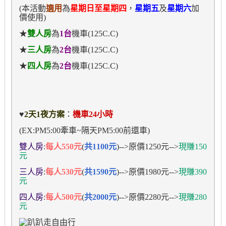
(
本活動
適用
為
星期日至星期四
，
星期五
及
星期六
加
價使用
)
★
雙人房
為
1
台
機車
(125C.C)
★
三人房
為
2
台
機車
(125C.C)
★
四人房
為
2
台
機車
(125C.C)
♥
2
天
1
夜方案
：
機車
24
小時
(EX:PM5:00
牽車
~
隔天
PM5:00
前還車
)
雙人房
:
每人
550
元
(
共1100元
)-->原價1250元-->
現賺150
元
三人房
:
每人530元
(
共1590元
)-->原價1980元-->
現賺390
元
四人房
:
每人500元
(
共2000元
)-->原價2280元-->
現賺280
元