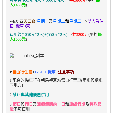
費用為
(950元*4人)+(500元*4人)
-->
共
5800
元
(
平均
每
人
1450
元
)
➻
EX:四
天三夜
(
星期一
及
星期二
和
星期三
)-->
雙人房住
宿
+
機車
3
天
費用為
(1050元*2人)+(550元*2人)
-->
共
3200
元
(
平均
每
人
1600
元
)
♥
自由行住宿
+
125C
.C
機車~
注意事項：
1.
配合的機車行在朝馬轉運站需自行牽車(牽車與還車
同地方)
2.
禁止與其他優惠併用
3.
節日
與
假日
及
連續假期前一日
和
連續假期
及
特殊節
慶
不可使用