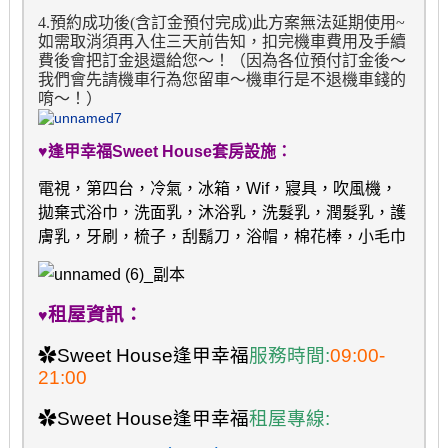
4.
預約成功後
(
含訂金預付完成
)
此方案無法延期使用
~
如需取消須再入住三天前告知，扣完機車費用及手續
費後會把訂金退還給您～！（因為各位預付訂金後～
我們會先請機車行為您留車～機車行是不退機車錢的
唷～！）
♥逢甲幸福Sweet House套房設施：
電視，第四台，冷氣，冰箱，Wif，寢具，吹風機，
拋棄式浴巾，
洗面乳，沐浴乳，
洗髮乳，潤髮乳，護
膚乳，牙刷，梳子，
刮鬍刀，浴帽，棉花棒，小毛巾
租屋資訊：
♥
✿Sweet House逢甲幸福
服務時間:
09:00-
21:00
✿
Sweet House逢甲幸福
租屋專線: