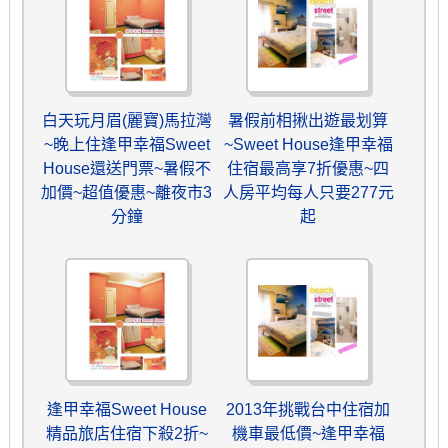
白天玩月眉(麗寶)馬拉灣
暑假前相揪出遊最划算
~晚上住逢甲幸福Sweet
~Sweet House逢甲幸福
House還送門票~暑假不
住宿最高享7折優惠~四
加價~超值優惠~離夜市3
人房平均每人只要277元
分鐘
起
逢甲幸福Sweet House
2013年挑戰台中住宿加
精品旅店住宿下殺2折~
機車最低價~逢甲幸福