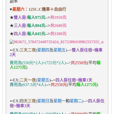
♥
星期六：
125C
.C
機車＋自由行
★
雙人房:
每人
975元
-->
共1950元
★
三人房:
每人
894元
-->
共2680元
★
四人房:
每人
845元
-->
共3380元
➻
EX:
三天二夜
(
星期四
及
星期五
)-->
雙人房住宿
+
機車
2
天
費用為
(550元*2人)+
(725元*2人)
--
>
共
2550
元
(
平均
每
人
1275
元
)
➻
EX:
二天一夜
(
星期五
)-->
四人房住宿
+
機車
1
天
費用為
(637.5元*4人)
-->
共
2550
元
(
平均
每人
1275
元
)
➻
EX:四
天三夜
(
星期日
及
星期一
和
星期二
)-->
四人房住
宿
+
機車
3
天