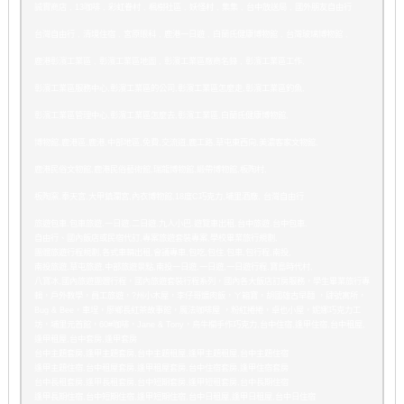
誠實商店 , 13咖啡 , 彩虹眷村 , 楓樹社區 , 妖怪村 , 集集 , 台中放送局 , 國外朋友自由行
台灣自由行 , 清境住宿 , 宮原眼科 , 鹿港一日遊 , 白蘭氏健康博物館 , 台灣玻璃博物館 ,
鹿港彰濱工業區 , 彰濱工業區地圖 , 彰濱工業區廠商名錄 , 彰濱工業區工作,
彰濱工業區服務中心,彰濱工業區的公司,彰濱工業區怎麼走,彰濱工業區釣魚,
彰濱工業區管理中心,彰濱工業區怎麼去,彰濱工業區,白蘭氏健康博物館,
博物館,鹿港區,鹿港,中部地區,免費,交流道,鹿工路,草屯東西向,美濃客家文物館,
鹿港民俗文物館,鹿港民俗藝術館,瑞龍博物館,緞帶博物館,板陶村,
板陶窯,奉天宮,大甲鎮瀾宮,內衣博物館,18度C巧克力,埔里酒廠, 台灣自由行
旅遊包車.包車旅遊.一日遊.二日遊.九人小巴.遊覽車出租.台中旅遊.台中包車.
自由行、國內飯店或民宿代訂,專案旅遊套裝專案,學校畢業旅行規劃,
團體旅遊行程規劃,各式車輛出租,會議專車,包吃,包住,包車,包行程,南投,
南投旅遊,草屯旅遊,中部旅遊景點,南投一日遊,一日遊,一日遊行程,寶島時代村,
八寶冰,國內旅遊團體行程，國內旅遊套裝行程系列，國內各大飯店訂房服務，學生畢業旅行專
輯，戶外教學，員工旅遊，?州小木屋，李仔哥爌肉飯，ㄚ箱寶，胡國雄古早麵 ，肆號寓所，
Bug & Bee，車埕，廖鄉長紅茶故事館，魔法咖啡屋 ，粉紅捲捲，卓也小屋，妮娜巧克力工
坊，埔里元首館，60#咖啡，Jane & Tony，烏牛欄手作巧克力,台中住宿,逢甲住宿,台中租屋,
逢甲租屋,台中套房,逢甲套房
台中主題套房,逢甲主題套房,台中主題租屋,逢甲主題租屋,台中主題住宿
逢甲主題住宿,台中租屋套房,逢甲租屋套房,台中住宿套房,逢甲住宿套房
台中長租套房,逢甲長租套房,台中短期套房,逢甲短租套房,台中長期住宿
逢甲長期住宿,台中短期住宿,逢甲短期住宿,台中日租屋,逢甲日租屋,台中日住宿