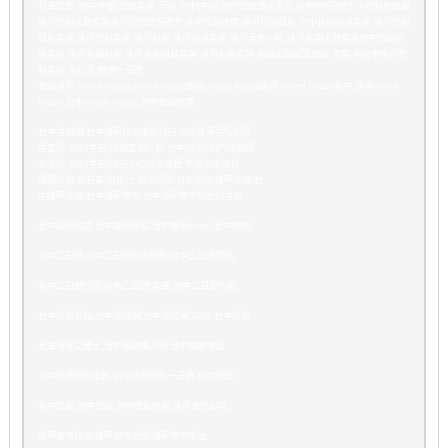
包車旅遊 台中(中部)旅遊套裝 行程 台中(中部)熱門旅遊觀光景點 台中(中部)地方小吃特色餐廳
逢甲短期主題套房逢甲國際觀光夜市 逢甲短期住宿 逢甲短期租屋 台中長期租屋套房 逢甲短期
租屋套房 逢甲短租套房 逢甲租屋 逢甲租屋套房 逢甲美食小吃 逢甲長期主題套房台中短期租
屋套房 逢甲長期租屋 逢甲長期租屋套房 逢甲長租套房 都會公園誠實商店 集集 非台中逢甲短
租套房 馬拉灣 鹿港一日遊
幸福逢甲,sweet house,sweet house幸福,sweet house逢甲,sweet house台中,逢甲sweet
house,台中sweet house,台中幸福住宿
台中住宿網,台中逢甲住宿推薦代訂,台中逢甲長短期租
屋套房,台中(中部)旅遊套裝行程,台中(中部)熱門旅遊觀
光景點,台中(中部)地方小吃特色餐廳,商務出差洽公,
團體旅遊,背包客,自由行,機場接送,包車旅遊,逢甲住宿,台
中逢甲住宿,台中逢甲夜市,台中逢甲夜市附近的住宿,
台中逢甲民宿,台中逢甲旅館,台中逢甲motel,台中住宿,
台中二日遊,台中二日遊行程規劃,台中二日遊景點,
台中二日遊行程,台中二日遊 開車,台中二日遊行程,
台中旅遊景點,台中旅遊網,台中旅遊展,2013,台中旅遊 ,
租車優惠艾維士,台中旅遊達人網,台中旅遊地圖,
台中旅遊景點推薦,台中旅遊景點一日遊,台中旅館,
台中旅展,台中旅店,台中旅館推薦,逢甲夜市必吃,
逢甲夜市住宿,逢甲夜市地圖,逢甲夜市地址,