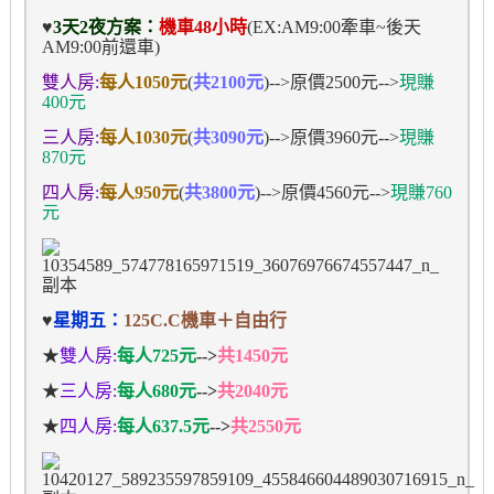
♥
3
天
2
夜方案：
機車
48
小時
(EX:AM9:00
牽車
~
後天
AM9:00
前還車
)
雙人房
:
每人1050元
(
共2100元
)
-->原價2500元-->
現賺
400元
三人房
:
每人
1030
元
(
共3090元
)
-->原價3960元-->
現賺
870元
四人房
:
每人
950
元
(
共3800元
)
-->原價4560元-->
現賺760
元
♥
星期五：
125C
.C
機車＋自由行
★
雙人房:
每人
725元
-->
共1450元
★
三人房:
每人
680元
-->
共2040元
★
四人房:
每人
637.5元
-->
共2550元