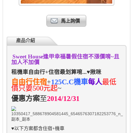
馬上詢價
產品介紹
Sweet House逢甲幸福暑假住宿不漲價唷~且
加人不加價
租機車自由行+住宿最划算唷...
♥
揪咪
自由行住宿
+
125C
.C
機車
每人
最低
價只要500元起
~
優惠方案
至
2014/12/31
♥
以下方案都含住宿
+
機車