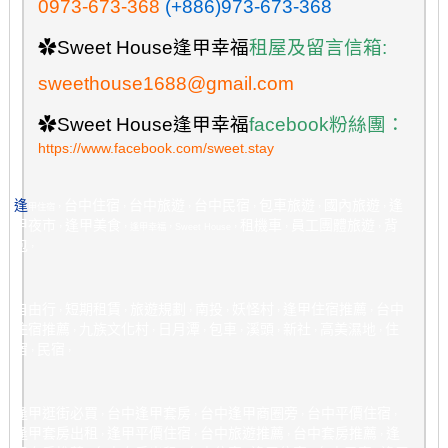
0973-673-368
(+886)973-673-368
✿
Sweet House逢甲幸福
租屋及留言信箱:
sweethouse1688@gmail.com
✿
Sweet House逢甲幸福
facebook粉絲團：
https://www.facebook.com/sweet.stay
逢
台中住宿
台中旅遊
台中民宿
包車旅遊
國內旅遊
逢
甲住宿
，
，
，
，
，
，
甲夜市
逢甲美食
租機車
員工團體旅遊
背
，
，逢甲幸福，
Sweet House
，
，
，
包
，
自由行
短期租賃
旅遊規劃
南投
妖怪村
逢甲住宿推薦
台中
，
，
，
，
，
，
住宿推薦
九族文化村
日月潭
包車
溪頭
新社
高美濕地
住
，
，
，
，
，
，
，
宿
民宿
，
，
逢甲逛街必買
台中逢甲套房
台中逢甲商圈旁
台中平價住宿
，
，
，
，
逢甲套房出租
逢甲平價住宿
台中旅遊推薦
台中套房推薦
逢
，
，
，
，