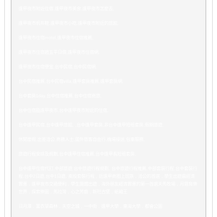
逢甲夜市附近住宿,逢甲夜市美食,逢甲夜市怎麼去,
逢甲夜市帆布鞋,逢甲夜市小吃,逢甲夜市附近的旅館,
逢甲夜市住宿motel,逢甲夜市住宿推薦,
逢甲夜市住宿週五平日價,逢甲夜市住宿網,
逢甲夜市住宿便宜,台中民宿,台中民宿網,
台中民宿推薦,台中民宿villa,逢甲套房推薦,逢甲套房網,
台中套房1day,台中住宿推薦,台中住宿商旅,
台中住宿臨逢甲夜市,台中逢甲夜市附近的住宿,
台中逢甲民宿,台中逢甲旅館, ,台中逢甲套房,非台中逢甲短租套房,假期旅遊,
休閒度假,出差洽公,商務人士,國外旅客自由行,機場接送,包車服務,
旅遊行程安排及規劃,台中逢甲住宿推薦,台中逢甲長短租套房,
台中逢甲住宿代訂,中部旅遊,台中旅遊行程規劃, 台中旅遊行程推薦,中部套裝行程,台中套裝行
程,台中2日遊,台中1日遊, 南投套裝行程 , 近逢甲商圈上班族 , 洽公的首選 , 學生出遊最經濟
實惠 , 逢甲夜市交通便利 , 學生團體出遊 , 海外朋友經濟實惠的第一首選天馬牧場 , 月眉育樂
世界 , 探索樂園 , 馬拉灣 , 心之芳庭 , 新社古堡 , 紙箱王
日月潭 , 薰衣草森林 , 天空之城 , 一中街 , 逢甲大學 , 東海大學 , 都會公園