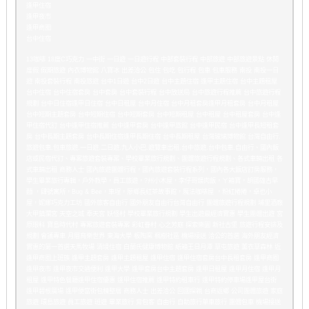
逢甲住宿
逢甲夜市
逢甲商圈
台中住宿
13咖啡 18度C巧克力 一中街 一日遊 一日遊行程 中部套裝行程 中部旅遊 中部旅遊景點 休閒
度假 假期旅遊 內衣博物館 八寶冰 出差洽公 包住 包吃 包行程 包車 包車服務 南投 南投一日
遊 南投套裝行程 南投旅遊 台中1日遊 台中2日遊 台中主題住宿 逢甲主題住宿 台中主題租屋
台中住宿 台中住宿套房 台中套房 台中套裝行程 台中放送局 台中旅遊行程推薦 台中旅遊行程
規劃 台中日住宿逢甲日住宿 台中日租屋 台中月住宿 台中月租套房逢甲月租套房 台中月租屋
台中短期主題套房 台中短期住宿 台中短期套房 台中短期租屋 台中租屋 台中租屋套房 台中逢
甲住宿代訂 台中逢甲住宿推薦 台中逢甲套房 台中逢甲旅館 台中逢甲民宿 台中逢甲長短租套
房 台中長期主題套房 台中長期住宿逢甲長期住宿 台中長期租屋 台灣玻璃博物館 台灣自由行.
旅遊包車.包車旅遊.一日遊.二日遊.九人小巴.遊覽車出租.台中旅遊.台中包車.自由行、國內飯
店或民宿代訂、專案旅遊套裝專案、學校畢業旅行規劃、團體旅遊行程規劃、各式車輛出租 各
式車輛出租 商務人士 國內旅遊團體行程，國內旅遊套裝行程系列，國內各大飯店訂房服務，
學生畢業旅行專輯，戶外教學，員工旅遊，?州小木屋，李仔哥爌肉飯，ㄚ箱寶，胡國雄古早
麵 ，肆號寓所，Bug & Bee，車埕，廖鄉長紅茶故事館，魔法咖啡屋 ，粉紅捲捲，卓也小
屋，妮娜巧克力工坊 國外旅客自由行 國外朋友自由行台灣自由行 團體旅遊行程規劃 埔里酒廠
大甲鎮瀾宮 天空之城 奉天宮 妖怪村 學校畢業旅行規劃 學生出遊最經濟實惠 學生團體出遊 宮
原眼科 寶島時代村 專案旅遊套裝專案 彩虹眷村 心之芳庭 探索樂園 新社古堡 旅遊行程安排及
規劃 會議專車 月眉育樂世界 東海大學 板陶窯 楓樹社區 機場接送 洽公的首選 海外朋友經濟
實惠的第一首選天馬牧場 清境住宿 白蘭氏健康博物館 紙箱王日月潭 草屯旅遊 薰衣草森林 近
逢甲商圈上班族 逢甲主題套房 逢甲主題租屋 逢甲住宿 逢甲住宿套房台中長租套房 逢甲商圈
逢甲夜市 逢甲夜市交通便利 逢甲大學 逢甲套房台中主題套房 逢甲日租屋 逢甲月住宿 逢甲月
租屋 逢甲特色餐廳逢甲住宿優惠 逢甲住宿推薦 逢甲特約租車行 逢甲特約停車場逢甲屋台街
逢甲碧根廣場 逢甲便當街包棟整層 商務人士 出差洽公 回國探親 台商返鄉 公司團體旅遊 家庭
旅遊 環島旅遊 員工旅遊 班遊 畢業旅行 背包客 自由行 自助旅行單車旅行 團體包車 機場接送