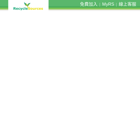
免費加入
MyRS
線上客服
|
|