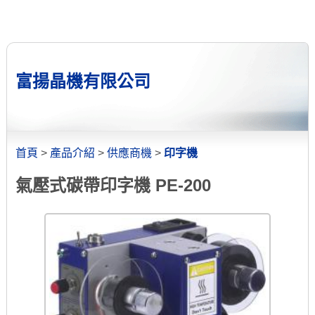
富揚晶機有限公司
首頁
>
產品介紹
>
供應商機
>
印字機
氣壓式碳帶印字機 PE-200