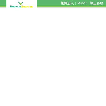
免費加入
MyRS
線上客服
|
|