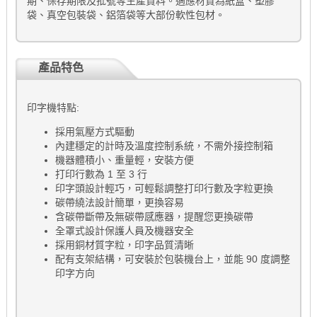
期、保存期限及批號等生產資料。適應材質為紙盒、塑膠
袋、真空包裝袋、鋁箔袋等大部份軟性包材。
產品特色
印字機特點:
採用氣壓方式驅動
內建穩定的計時及溫度控制系統，不需外接控制箱
機器體積小、重量輕，安裝方便
打印行數為 1 至 3 行
印字頭設計輕巧，可輕鬆調整打印行數及字粒更換
碳帶繞法設計簡單，更換容易
含碳帶斷帶及無碳帶感應器，提醒您更換碳帶
全罩式設計保護人員及機器安全
採用銅材質字粒，印字品質清晰
配有支架結構，可安裝於包裝機台上，並能 90 度調整
印字方向