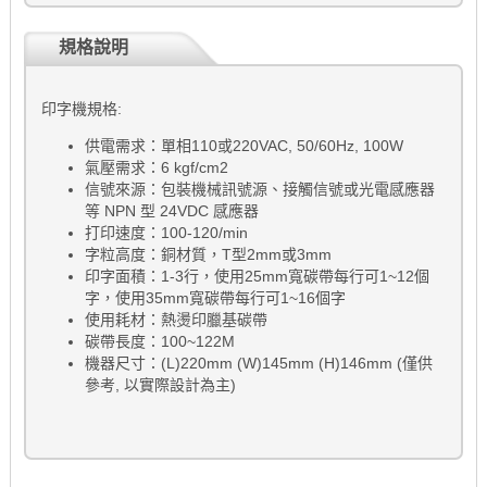
規格說明
印字機規格:
供電需求：單相110或220VAC, 50/60Hz, 100W
氣壓需求：6 kgf/cm2
信號來源：包裝機械訊號源、接觸信號或光電感應器
等 NPN 型 24VDC 感應器
打印速度：100-120/min
字粒高度：銅材質，T型2mm或3mm
印字面積：1-3行，使用25mm寬碳帶每行可1~12個
字，使用35mm寬碳帶每行可1~16個字
使用耗材：熱燙印臘基碳帶
碳帶長度：100~122M
機器尺寸：(L)220mm (W)145mm (H)146mm (僅供
參考, 以實際設計為主)