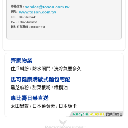
service@toson.com.tw
聯絡信箱 :
www.toson.com.tw
網址 :
Tel : +886-3-6676443
Fax : +886-3-6676453
耗材訂貨專線 : 0800881738
齊家物業
住戶糾紛
防水閘門
洗冷氣要多久
/
/
馬可健康購歐式麵包宅配
黑芝麻粉
甜菜根粉
橄欖油
/
/
惠比壽日藥直送
太田胃散
日本葉黃素
日本瑪卡
/
/