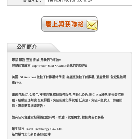
service@toson.com.tw
E-MAIL
公司簡介
專業 服務 迅速 熱誠 是我們的宗旨!!
完整的實驗室
是我們的期許!!
Professional Total Solution
美國TSI AeroTrak微粒子計數器總代理. 無塵室微粒子計數器, 落塵量測, 全廠監控規
劃FMS.
IHC
組織包埋/切片/染色/掃描判讀,病理報告報告,自動化染色,
/ISH試劑,動物醫院檢
體。組織病理判讀 全景掃描。免疫組織化學試劑 低背景。免疫染色代工一條龍服
務。專業獸醫病理報告。
如有任何實驗室相關儀器或耗材、抗體、試劑需求. 歡迎與我們聯絡.
拓生科技 Toson Technology Co., Ltd.
新竹縣竹北市新泰路55號2樓