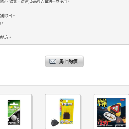
電池
碳鋅、鎳氫、鎳鎘)或品牌的
一並使用。
電池
取出。
內。
。
的地方。
馬上詢價