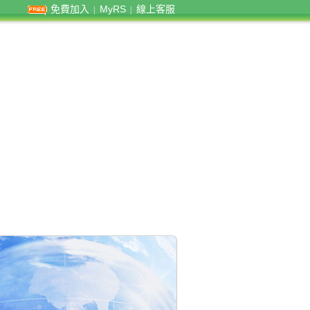
免費加入
MyRS
線上客服
|
|