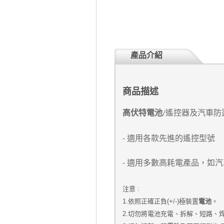
產品介紹
商品描述
高伏特電池
遙控器及汽車防
/
-
適用各款先進的遙控型號
-
適用多數高耗電產品，如汽
注意 :
電池
1.依照正確正負(+/-)極裝置
。
2.切勿將電池充電、拆解、短路、