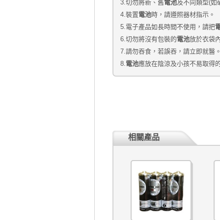
電池
3.切勿將新、舊
及不同類型(如
電池
4.裝置
時，請遵照器材指示。
5.電子產品如長時間不使用，請把
電池
6.切勿將沒有包裝的
放於衣袋
7.請勿吞食，若誤吞，請立即就醫
電池
8.
應放在陰涼及小孩不易取得
相關產品