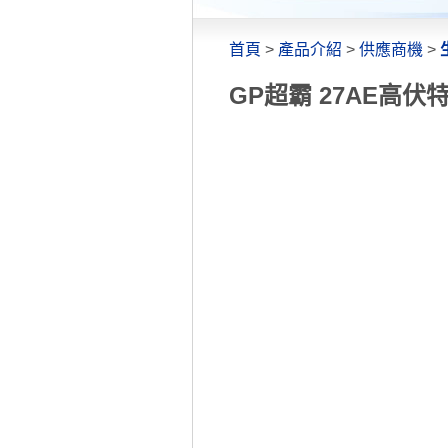
首頁
>
產品介紹
>
供應商機
>
GP超霸 27AE高伏