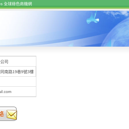
rces 全球綠色商機網
限公司
同南路19巷9號3樓
il.com