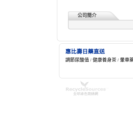
公司簡介
惠比壽日藥直送
調節尿酸值
健康養身茶
暈車
/
/