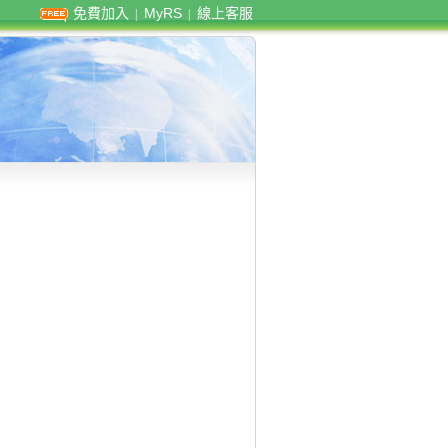
免費加入
MyRS
線上客服
|
|