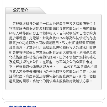
公司簡介
慧群環境科技公司是一個為台灣產業界及各級政府單位主
管機關解決環保與能源相關問題的專業顧問公司。由顧問積
極投入轉移到研發工作積極投入，目前發明城郭已成功的應
用於半導體、光電業、封測業及DRAM等高科技領域的有機
廢氣(VOC)處理及水回收領域應用，致力於節能與溫室氣體
減量處理，尤其是利用高級氧化技術積極投入超純水回收技
術更是獲得歐美日專業廠商的肯定而大量採用。利用高及氧
化技術處理揮發性有機物的應用，由於不需額外燃料的補注
及處理技術的安全性，在節能、效率與安全的全面性考慮
下，已逐漸取代傳統處理方法。 本公司除延攬國內相關
專業人才外更長期與國內外學術機構及顧問公司合作，以嚴
謹的態度、高度專業及提供完善的服務為宗旨，組成一個積
極質優的團隊，系統化的提供業主服務諮詢及解決方案。