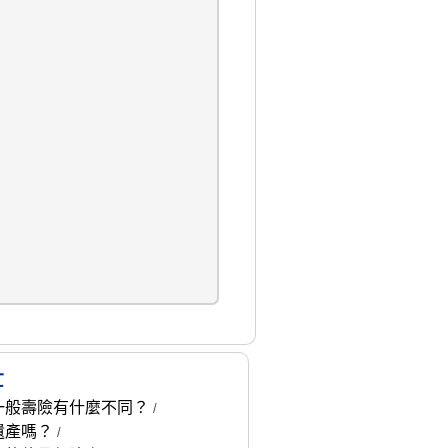
忙
一般壽險有什麼不同？
/
遺產嗎？
/