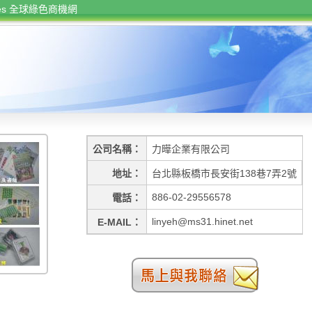
rces 全球綠色商機網
公司名稱
力曄企業有限公司
地址
台北縣板橋市長安街138巷7弄2號
886-02-29556578
電話
linyeh@ms31.hinet.net
E-MAIL