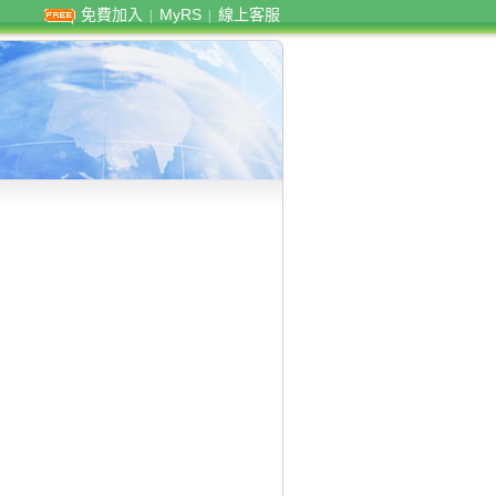
免費加入
MyRS
線上客服
|
|