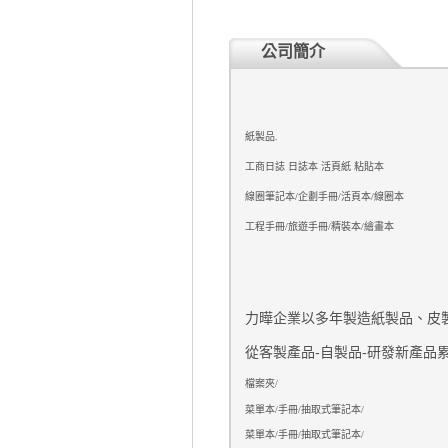
公司簡介
紙製品.
工商日誌
日誌本
活頁紙
粘貼本
線圈筆記本/
企劃手冊/
活頁本/
線圈本
工程手冊/
旅遊手冊/
精裝本/
繪畫本
力曄企業以多年製造紙製品、皮
從客製產品
-
自製品
-
研發新產品
檔案夾/
菜單本/
手冊/
抽取式筆記本/
菜單本/
手冊/
抽取式筆記本/