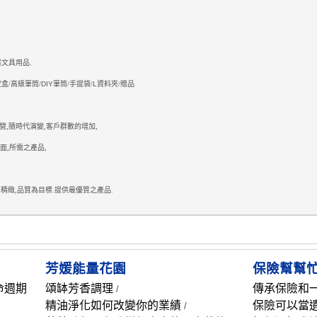
文具用品.
盒/
高級筆筒/
DIY
筆筒/
手提袋/
L
資料夾/
贈品
,隨時代演變,客戶群數的增加,
面,所需之產品,
精緻,品質為目標.提供最優質之產品.
芳媛能量花園
保險幫幫
命週期
頌缽芳香調理
傳承保險和
/
精油淨化如何改變你的業績
保險可以當
/