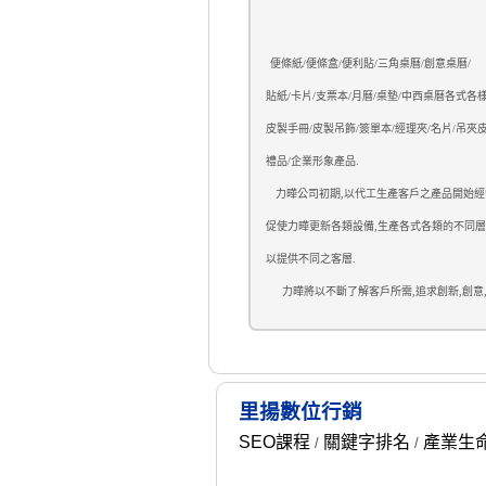
便條紙/
便條盒/
便利貼/
三角桌曆/
創意桌曆/
貼紙/
卡片/
支票本
/月曆/
桌墊/
中西桌曆
各式各樣
皮製手冊/
皮製吊飾/
簽單本/
經理夾/
名片/吊夾
皮
禮品/
企業形象產品.
力曄公司初期,以代工生產客戶之產品開始經營
促使力曄更新各類設備,生產各式各類的不同層
以提供不同之客層.
力曄將以不斷了解客戶所需,追求創新,創意,
里揚數位行銷
SEO課程
關鍵字排名
產業生
/
/