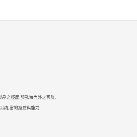
製品之經歷
,
服務海內外之客群
,
累積相當的經驗與能力
.