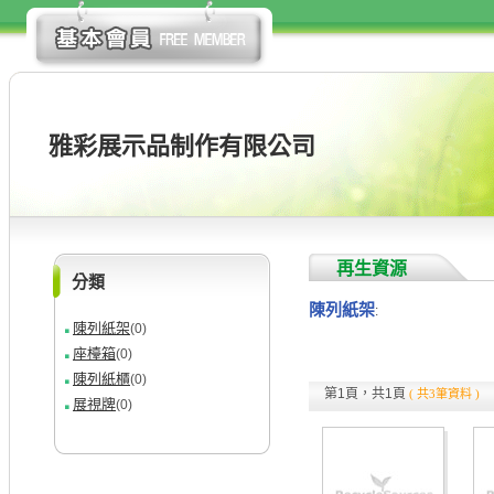
雅彩展示品制作有限公司
再生資源
分類
陳列紙架
:
陳列紙架
(0)
座檯箱
(0)
陳列紙櫃
(0)
第1頁，共1頁
( 共3筆資料 )
展視牌
(0)