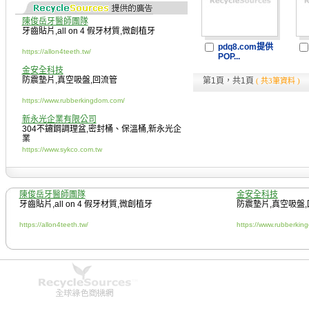
陳俊岳牙醫師團隊
牙齒貼片
,
all on 4 假牙材質
,
微創植牙
pdq8.com提供
https://allon4teeth.tw/
POP...
金安全科技
防震墊片
,
真空吸盤
,
回流管
第1頁，共1頁
( 共3筆資料 )
https://www.rubberkingdom.com/
新永光企業有限公司
304不鏽鋼調理盆
,
密封桶、保溫桶
,
新永光企
業
https://www.sykco.com.tw
陳俊岳牙醫師團隊
金安全科技
牙齒貼片
,
all on 4 假牙材質
,
微創植牙
防震墊片
,
真空吸盤
,
https://allon4teeth.tw/
https://www.rubberkin