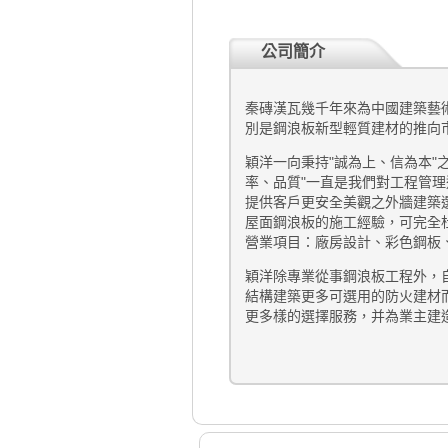
公司簡介
秦磚漢瓦幾千年來為中國建築藝
別是鋼浪板新型輕質建材的推向
穎洋一向秉持"誠為上、信為本"
率、品質"一直是我們對工程管
提供客戶更安全美觀之外牆建築選
屋面鋼浪板的施工經驗，可完全
營業項目：廠房設計、彩色鋼板
穎洋除專業從事鋼浪板工程外，
結構建築更多可選用的防火建材
更多樣的選擇服務，并為業主建