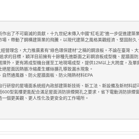
術作出了不可磨滅的貢獻，十九世紀末傳入中國"紅毛泥"進一步促進建築
市場，帶動了鋼構建築業的飛騰，以現代建築之風格美觀經濟、堅固耐久
之經營理念，大力推廣素有"綠色環保建材"之稱的鋼浪板。不論在臺灣、
理追求的目標，穎洋目前擁有十餘種先進斷面之彩鋼浪板成型機、屋牆面
擇外，更有將成型機台運至工地現場成型，提供12M以上大跨度，及單斜
杜絕屋面因熱脹冷縮產生螺絲擴孔導致漏水現象。
、自然通風器、防火屋牆面板、防火隔熱材料EPA
自行研發的屋墻面系統經內政部建築新技術、新工法、新設備及新材料認
而600型氣樓更能配合滿足屋面消防排煙開孔之要求，省下電動消防排煙
造一個更美觀、更人性化及更安全的工作場所。