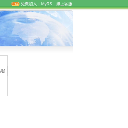
免費加入
MyRS
線上客服
|
|
6號