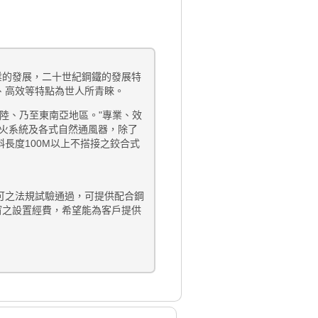
業的發展，二十世紀鋼鐵的發展特
、高效等特點為世人所青睞。
大陸、乃至東南亞地區。"專業、效
防火系統及各式自然通風器，除了
長度100M以上不搭接之鉸合式
可之法規試驗通過，可提供配合鋼
窗之設置經費，希望能為客戶提供