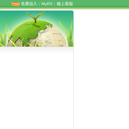
免費加入
MyRS
線上客服
|
|