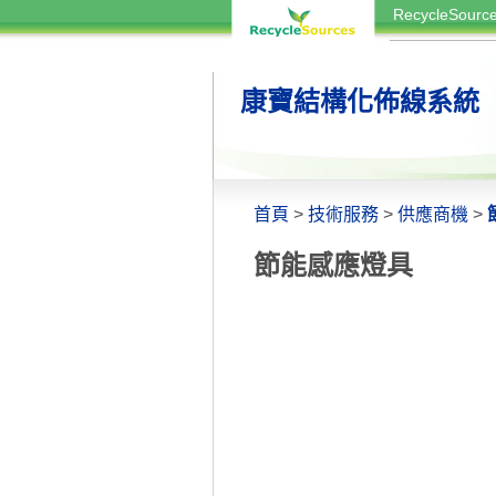
RecycleSou
康寶結構化佈線系統
首頁
>
技術服務
>
供應商機
>
節能感應燈具