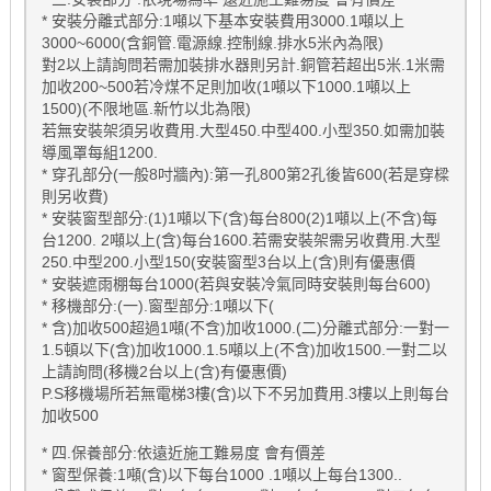
* 安裝分離式部分:1噸以下基本安裝費用3000.1噸以上
3000~6000(含銅管.電源線.控制線.排水5米內為限)
對2以上請詢問若需加裝排水器則另計.銅管若超出5米.1米需
加收200~500若冷煤不足則加收(1噸以下1000.1噸以上
1500)(不限地區.新竹以北為限)
若無安裝架須另收費用.大型450.中型400.小型350.如需加裝
導風罩每組1200.
* 穿孔部分(一般8吋牆內):第一孔800第2孔後皆600(若是穿樑
則另收費)
* 安裝窗型部分:(1)1噸以下(含)每台800(2)1噸以上(不含)每
台1200. 2噸以上(含)每台1600.若需安裝架需另收費用.大型
250.中型200.小型150(安裝窗型3台以上(含)則有優惠價
* 安裝遮雨棚每台1000(若與安裝冷氣同時安裝則每台600)
* 移機部分:(一).窗型部分:1噸以下(
* 含)加收500超過1噸(不含)加收1000.(二)分離式部分:一對一
1.5頓以下(含)加收1000.1.5噸以上(不含)加收1500.一對二以
上請詢問(移機2台以上(含)有優惠價)
P.S移機場所若無電梯3樓(含)以下不另加費用.3樓以上則每台
加收500
* 四.保養部分:依遠近施工難易度 會有價差
* 窗型保養:1噸(含)以下每台1000 .1噸以上每台1300..