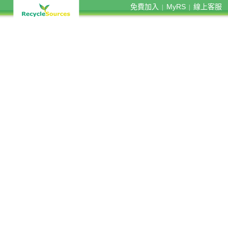
免費加入
MyRS
線上客服
|
|