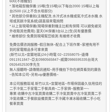
600(不限機型)
* 落地箱型機保養:15噸(含15噸)以下每台2000 15噸以上每
台2500 (以上不含水塔部分)
* 其他部分保養如(主機配洗.水冷式冰水機或氣冷式冰水機.水
塔或其餘冷氣系統)請直接來電詢問
* 以上皆現場保養(現場保養對機主比較有保障.可以避免被另
外收取其他費用).當天OK保養3台以上(含)另有優惠價.
* 維修部份:免費到現場幫您檢測.有維修才收費.
免費估價咨詢服務~假日無休~配合上下班作業~家裡有用不
到的家電贈品多可拿來賣
(新竹以北+宜蘭地區)24小時電 02~22558075~遠傳
0911911847~亞太0980565847~威寶0986595335台哥大
0926452530李先生
無人接聽時~請傳簡訊通知~用手機拍下你在網頁看到的廣告
~告知本公司~另有vip優惠價格~
本公司服務區域.新竹以北+宜蘭地區~市場保固最久信用佳的
二手冷氣二手家電二手餐具商~二手家俱~服務第一~
專業:收購中古冷氣買賣收購二手冷氣買賣中古冷氣買賣二手
冷氣收購二手餐飲設備買賣二手冷藏冷凍冰箱收購二手小吃
餐車買賣