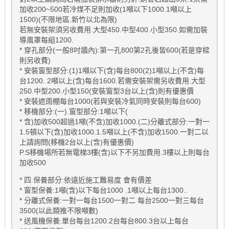
加收200~500若冷煤不足則加收(1噸以下1000.1噸以上
1500)(不限地區.新竹以北為限)
若無安裝架須另收費用.大型450.中型400.小型350.如需加裝
導風罩每組1200.
* 穿孔部分(一般8吋牆內):第一孔800第2孔後皆600(若是穿樑
則另收費)
* 安裝窗型部分:(1)1噸以下(含)每台800(2)1噸以上(不含)每
台1200. 2噸以上(含)每台1600.若需安裝架需另收費用.大型
250.中型200.小型150(安裝窗型3台以上(含)則有優惠價
* 安裝遮雨棚每台1000(若與安裝冷氣同時安裝則每台600)
* 移機部分:(一).窗型部分:1噸以下(
* 含)加收500超過1噸(不含)加收1000.(二)分離式部分:一對一
1.5頓以下(含)加收1000.1.5噸以上(不含)加收1500.一對二以
上請詢問(移機2台以上(含)有優惠價)
P.S移機場所若無電梯3樓(含)以下不另加費用.3樓以上則每台
加收500
* 四.保養部分:依遠近施工難易度 會有價差
* 窗型保養:1噸(含)以下每台1000 .1噸以上每台1300..
* 分離式保養:一對一每台1500一對二 每台2500一對三每台
3500(以此類推不限噸數)
* 送風機保養:單台每台1200.2台每台800.3台以上每台