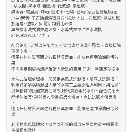
~烘衣機~熱水爐~開飲機~微波爐~電磁爐~
熱水器~電風扇~烤箱~腳踏車~音響~音箱~家庭抽送風扇(窗
戶型)安裝~中古抽油煙機買賣~貨源:大台北賣屋族~歡迎租屋
族選購~種類太多 電洽詢價比較快
臭氧機水洗式油煙處理機、水幕式煙罩油煙水洗機
24h0911911847李m
配合使用~天然環保配方無公害污染易清洗不殘留，直接接觸
不傷皮膚 ‧
適用任何材質表面之各種器具器皿，能快速達到除油除污效
果
不需再定期更換濾網及請人清洗的費用,只需一星期定期換水
水洗式油煙處理機一般又稱為濕式洗滌塔，噴霧式洗滌塔：
利用許多噴嘴噴灑出大量的水霧其主要原理為利用水與油滴/
臭味物質的接觸來將油滴/臭味物質收集於水中。配合使用天
然環保配方~無公害污染易清洗不殘留，直接接觸不傷皮膚
‧
適用任何材質表面之各種器具器皿，能快速達到除油除污效
果
利用抽水馬達讓水洗機內部不斷的循環在煙罩內產生噴灑產
生微細水霧狀，