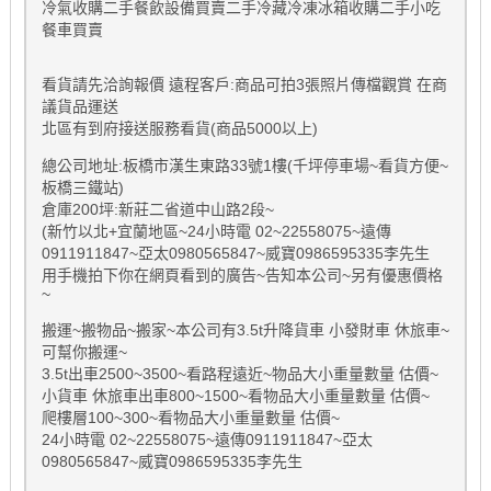
冷氣收購二手餐飲設備買賣二手冷藏冷凍冰箱收購二手小吃
餐車買賣
看貨請先洽詢報價 遠程客戶:商品可拍3張照片傳檔觀賞 在商
議貨品運送
北區有到府接送服務看貨(商品5000以上)
總公司地址:板橋市漢生東路33號1樓(千坪停車場~看貨方便~
板橋三鐵站)
倉庫200坪:新莊二省道中山路2段~
(新竹以北+宜蘭地區~24小時電 02~22558075~遠傳
0911911847~亞太0980565847~威寶0986595335李先生
用手機拍下你在網頁看到的廣告~告知本公司~另有優惠價格
~
搬運~搬物品~搬家~本公司有3.5t升降貨車 小發財車 休旅車~
可幫你搬運~
3.5t出車2500~3500~看路程遠近~物品大小重量數量 估價~
小貨車 休旅車出車800~1500~看物品大小重量數量 估價~
爬樓層100~300~看物品大小重量數量 估價~
24小時電 02~22558075~遠傳0911911847~亞太
0980565847~威寶0986595335李先生