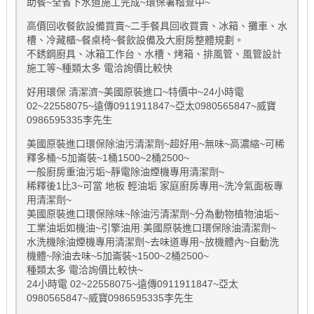
助餐~全省下水道施工完成~環保署稽查中~
高價回收餐飲設備買賣~二手餐具回收買賣、冰箱、攤車、水
槽、冷藏櫃~餐桌椅~餐飲設備及大廚房整體規劃。
不銹鋼廚具、冰箱工作台、水槽、烤箱、排風管、風管設計
施工等~種類太多 電洽詢價比較快
好用環保 清潔濟~美國原裝進口~特價中~24小時電
02~22558075~遠傳0911911847~亞太0980565847~威寶
0986595335李先生
美國原裝進口環保除油污清潔劑~超好用~無味~高濃縮~可稀
釋多桶~5加崙裝~1桶1500~2桶2500~
一般廚房重油污垢~靜電除油煙機專用清潔劑~
稀釋後1比3~可當 地板 輕油垢 家庭廚房專用~洗冷氣面板專
用清潔劑~
美國原裝進口環保除味~除油污清潔劑~分為動物植物油垢~
工業油垢如機油~引擎油用:美國原裝進口環保除油清潔劑~
水洗機除油煙機專用清潔劑~去味道專用~放機體內~自動洗
機體~除油去味~5加崙裝~1500~2桶2500~
種類太多 電洽詢價比較快~
24小時電 02~22558075~遠傳0911911847~亞太
0980565847~威寶0986595335李先生