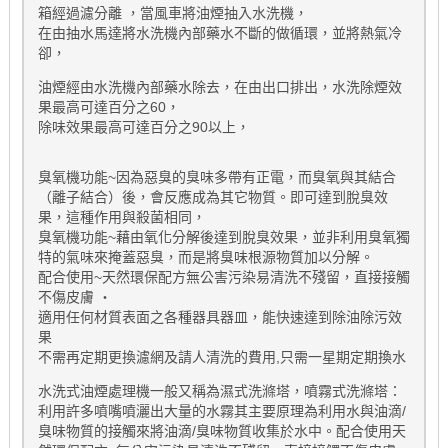
箱經過濾分離 ，當風車將油煙抽入水洗機，
在由抽水馬達將水洗機內部藥水不斷的做循環，並將熱氣冷
卻，
油煙經由水洗機內部藥水除去，在由出口排出，水洗除煙效
果最高可達百分之60，
除味效果最高可達百分之90以上，
臭氧機功能~因為惡臭的臭味多帶有正電，而臭氧與其結合
（離子結合）後，會反應成為其它物質。即可達到脫臭效
果，這種作用與殺菌相同，
臭氧機功能~藉由氧化分解後達到脫臭效果，並非利用臭氧獨
特的氣味來掩蓋惡臭，而是將臭味根源物質加以分解。
配合使用~天然環保配方無公害污染易清洗不殘留，直接接觸
不傷皮膚 ‧
適用任何材質表面之各種器具器皿，能快速達到除油除污效
果
不需再定期更換濾網及請人清洗的費用,只需一星期定期換水
水洗式油煙處理機一般又稱為濕式洗滌塔，噴霧式洗滌塔：
利用許多噴嘴噴灑出大量的水霧其主要原理為利用水與油滴/
臭味物質的接觸來將油滴/臭味物質收集於水中。配合使用天