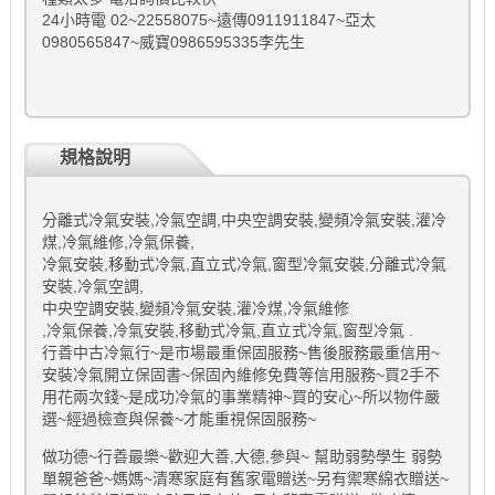
24小時電 02~22558075~遠傳0911911847~亞太
0980565847~威寶0986595335李先生
規格說明
分離式冷氣安裝,冷氣空調,中央空調安裝,變頻冷氣安裝,灌冷
煤,冷氣維修,冷氣保養,
冷氣安裝,移動式冷氣,直立式冷氣,窗型冷氣安裝,分離式冷氣
安裝,冷氣空調,
中央空調安裝,變頻冷氣安裝,灌冷煤,冷氣維修
,冷氣保養,冷氣安裝,移動式冷氣,直立式冷氣,窗型冷氣 .
行善中古冷氣行~是市場最重保固服務~售後服務最重信用~
安裝冷氣開立保固書~保固內維修免費等信用服務~買2手不
用花兩次錢~是成功冷氣的事業精神~買的安心~所以物件嚴
選~經過檢查與保養~才能重視保固服務~
做功德~行善最樂~歡迎大善,大德,參與~ 幫助弱勢學生 弱勢
單親爸爸~媽媽~清寒家庭有舊家電贈送~另有禦寒綿衣贈送~