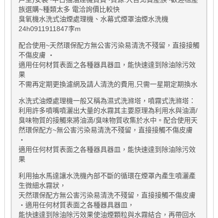
族選購~種類太多 電洽詢價比較快
臭氧機水洗式油煙處理機、水幕式煙罩油煙水洗機
24h0911911847李m
配合使用~天然環保配方無公害污染易清洗不殘留，直接接觸
不傷皮膚 ‧
適用任何材質表面之各種器具器皿，能快速達到除油除污效
果
不需再定期更換濾網及請人清洗的費用,只需一星期定期換水
水洗式油煙處理機一般又稱為濕式洗滌塔，噴霧式洗滌塔：
利用許多噴嘴噴灑出大量的水霧其主要原理為利用水與油滴/
臭味物質的接觸來將油滴/臭味物質收集於水中。配合使用天
然環保配方~無公害污染易清洗不殘留，直接接觸不傷皮膚
‧
適用任何材質表面之各種器具器皿，能快速達到除油除污效
果
利用抽水馬達讓水洗機內部不斷的循環在煙罩內產生噴灑產
生微細水霧狀，
天然環保配方無公害污染易清洗不殘留，直接接觸不傷皮膚
‧適用任何材質表面之各種器具器皿，
能快速達到除油除污效果使油煙顆粒與水霧結合，再帶回水