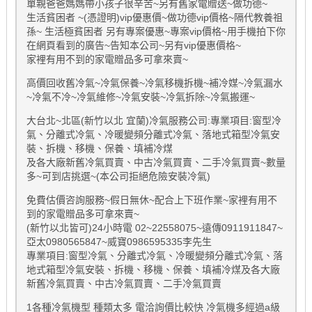
單親爸爸媽媽帶小孩子很辛苦~另有舊家電贈送~做功德~
生活貧困者 ~(憑證明)vip優惠價~做功德vip價格~隔代教養祖
孫~ 生活極貧困者 另有專案優惠~專案vip價格~用手機拍下你
在網頁看到的廣告~告知本公司~另有vip優惠價格~
家裡有用不到的家電贈品多可拿來賣~
高價回收舊冷氣~冷氣保養~冷氣移機拆機~補冷媒~冷氣漏水
~冷氣不冷~冷氣維修~冷氣安裝~冷氣拆除~冷氣搬運~
大台北~北區(新竹以北 宜蘭)冷氣服務公司:專業項目:窗型冷
氣、分離式冷氣、冷暖變頻分離式冷氣、落地式箱型冷氣安
裝、拆機、移機、保養、填補冷煤
及各大廠新舊冷氣買賣、中古冷氣買賣、二手冷氣買賣~數量
多~可到店挑選~(本公司拒絕危險安裝冷氣)
免費估價咨詢服務~假日無休~配合上下班作業~家裡有用不
到的家電贈品多可拿來賣~
(新竹以北皆可)24小時電 02~22558075~遠傳0911911847~
亞太0980565847~威寶0986595335李先生
專業項目:窗型冷氣、分離式冷氣、冷暖變頻分離式冷氣、落
地式箱型冷氣安裝、拆機、移機、保養、填補冷煤及各大廠
新舊冷氣買賣、中古冷氣買賣、二手冷氣買賣
1各種冷氣機型 種類太多 電洽詢價比較快 冷氣機多經過a級