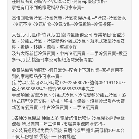
在網頁看到的廣告~告知本公司~另有vip優惠價格~
家裡有用不到的家電贈品多可拿來賣~
高價回收舊冷氣~冷氣保養~冷氣移機拆機~補冷媒~冷氣漏水
~冷氣不冷~冷氣維修~冷氣安裝~冷氣拆除~冷氣搬運~
大台北~北區(新竹以北 宜蘭)冷氣服務公司:專業項目:窗型冷
氣、分離式冷氣、冷暖變頻分離式冷氣、落地式箱型冷氣安
裝、拆機、移機、保養、填補冷煤
及各大廠新舊冷氣買賣、中古冷氣買賣、二手冷氣買賣~數量
多~可到店挑選~(本公司拒絕危險安裝冷氣)
免費估價咨詢服務~假日無休~配合上下班作業~家裡有用不
到的家電贈品多可拿來賣~
(新竹以北皆可)24小時電 02~22558075~遠傳0911911847~
亞太0980565847~威寶0986595335李先生
專業項目:窗型冷氣、分離式冷氣、冷暖變頻分離式冷氣、落
地式箱型冷氣安裝、拆機、移機、保養、填補冷煤及各大廠
新舊冷氣買賣、中古冷氣買賣、二手冷氣買賣
1各種冷氣機型 種類太多 電洽詢價比較快 冷氣機多經過a級
保養 所以保固一年二個月~市場最重保固冷氣行~
2安裝看過現場免費估價後 看適合機型 選出高低價10~30台
不同年份機型 價錢不一 任君挑選)