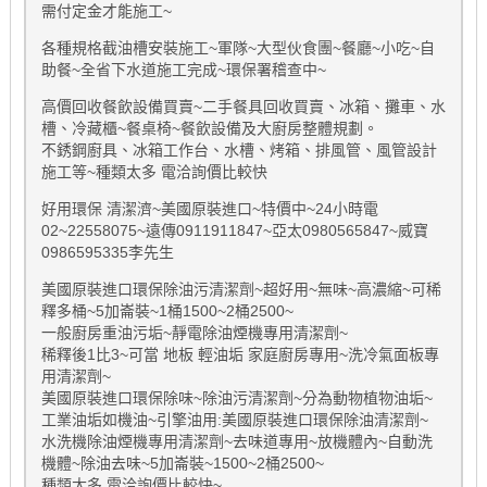
需付定金才能施工~
各種規格截油槽安裝施工~軍隊~大型伙食團~餐廳~小吃~自
助餐~全省下水道施工完成~環保署稽查中~
高價回收餐飲設備買賣~二手餐具回收買賣、冰箱、攤車、水
槽、冷藏櫃~餐桌椅~餐飲設備及大廚房整體規劃。
不銹鋼廚具、冰箱工作台、水槽、烤箱、排風管、風管設計
施工等~種類太多 電洽詢價比較快
好用環保 清潔濟~美國原裝進口~特價中~24小時電
02~22558075~遠傳0911911847~亞太0980565847~威寶
0986595335李先生
美國原裝進口環保除油污清潔劑~超好用~無味~高濃縮~可稀
釋多桶~5加崙裝~1桶1500~2桶2500~
一般廚房重油污垢~靜電除油煙機專用清潔劑~
稀釋後1比3~可當 地板 輕油垢 家庭廚房專用~洗冷氣面板專
用清潔劑~
美國原裝進口環保除味~除油污清潔劑~分為動物植物油垢~
工業油垢如機油~引擎油用:美國原裝進口環保除油清潔劑~
水洗機除油煙機專用清潔劑~去味道專用~放機體內~自動洗
機體~除油去味~5加崙裝~1500~2桶2500~
種類太多 電洽詢價比較快~