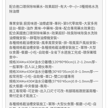
配合進口環保除味藥水~效果超好~有大~中~小~3種規格水洗
除油煙
專業安裝:廚房味道~油煙處理~專利~第5代零故障~大家多用
這台~餐飲~油炸 異味~中藥味~臭味~配合專用藥水效果佳)
配合美國進口環保除味藥水~效果超好~除臭除味除臭水洗除
油煙機安裝~~靜電除油煙機安裝~
各種規格截油槽安裝~風車風管安裝~排~吸風窗戶風扇安裝~
各種規格截油槽安裝~各種規格截油槽安裝施工~軍隊~大型
伙食團~餐廳~小吃~自助餐~全省下水道施工完成~環保署稽
查中~
規格304#or430#油水分離槽(120*80*80cm)1.2~1.2mm厚~
一般軍隊~百人以上開伙專用~
規格304#or430#油水分離槽(30*45*35cm)0.8~1.0mm厚~一
般常用型~小吃~自助餐~單口~雙口炒爐專用
規格304#or430#油水分離槽(37*65*45cm)0.8~1.0mm厚~一
般大餐廳~中央餐儲~專用~
施工看現場~可定做~出入口尺寸可改~有腳踏板跟掀蓋兩種~
需付定金才能施工~
各種規格截油槽安裝施工~軍隊~大型伙食團~餐廳~小吃~自