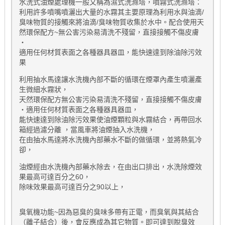
水洗式油煙處理機一般又稱為濕式洗滌塔，噴霧式洗滌塔：
利用許多噴嘴噴灑出大量的水霧其主要原理為利用水與油滴/
臭味物質的接觸來將油滴/臭味物質收集於水中。配合使用天
然環保配方~無公害污染易清洗不殘留，直接接觸不傷皮膚
‧
適用任何材質表面之各種器具器皿，能快速達到除油除污效
果
利用抽水馬達讓水洗機內部不斷的循環在煙罩內產生噴灑產
生微細水霧狀，
天然環保配方無公害污染易清洗不殘留，直接接觸不傷皮膚
‧適用任何材質表面之各種器具器皿，
能快速達到除油除污效果使油煙顆粒與水霧結合，再帶回水
箱經過濾分離 ，當風車將油煙抽入水洗機，
在由抽水馬達將水洗機內部藥水不斷的做循環，並將熱氣冷
卻，
油煙經由水洗機內部藥水除去，在由出口排出，水洗除煙效
果最高可達百分之60，
除味效果最高可達百分之90以上，
臭氧機功能~因為惡臭的臭味多帶有正電，而臭氧與其結合
（離子結合）後，會反應成為其它物質。即可達到脫臭效