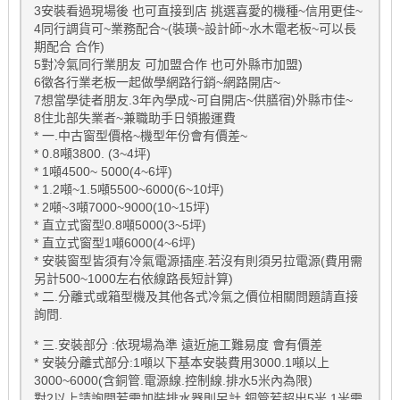
3安裝看過現場後 也可直接到店 挑選喜愛的機種~信用更佳~
4同行調貨可~業務配合~(裝璜~設計師~水木電老板~可以長
期配合 合作)
5對冷氣同行業朋友 可加盟合作 也可外縣市加盟)
6徵各行業老板一起做學網路行銷~網路開店~
7想當學徒者朋友.3年內學成~可自開店~供膳宿)外縣市佳~
8住北部失業者~兼職助手日領搬運費
* 一.中古窗型價格~機型年份會有價差~
* 0.8噸3800. (3~4坪)
* 1噸4500~ 5000(4~6坪)
* 1.2噸~1.5噸5500~6000(6~10坪)
* 2噸~3噸7000~9000(10~15坪)
* 直立式窗型0.8噸5000(3~5坪)
* 直立式窗型1噸6000(4~6坪)
* 安裝窗型皆須有冷氣電源插座.若沒有則須另拉電源(費用需
另計500~1000左右依線路長短計算)
* 二.分離式或箱型機及其他各式冷氣之價位相關問題請直接
詢問.
* 三.安裝部分 :依現場為準 遠近施工難易度 會有價差
* 安裝分離式部分:1噸以下基本安裝費用3000.1噸以上
3000~6000(含銅管.電源線.控制線.排水5米內為限)
對2以上請詢問若需加裝排水器則另計.銅管若超出5米.1米需