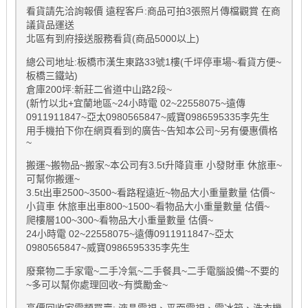
看貨請先洽詢報價 遠程客戶:商品可拍3張照片傳檔觀賞 在商
議貨品運送
北區有到府接送服務看貨(商品5000以上)
總公司地址:板橋市漢生東路33號1樓(千坪停車場~看貨方便~
板橋三鐵站)
倉庫200坪:新莊二省道中山路2段~
(新竹以北+宜蘭地區~24小時電 02~22558075~遠傳
0911911847~亞太0980565847~威寶0986595335李先生
用手機拍下你在網頁看到的廣告~告知本公司~另有優惠價格
~
搬運~搬物品~搬家~本公司有3.5t升降貨車 小發財車 休旅車~
可幫你搬運~
3.5t出車2500~3500~看路程遠近~物品大小重量數量 估價~
小貨車 休旅車出車800~1500~看物品大小重量數量 估價~
爬樓層100~300~看物品大小重量數量 估價~
24小時電 02~22558075~遠傳0911911847~亞太
0980565847~威寶0986595335李先生
廢棄物二手家電~二手冷氣~二手餐具~二手電腦設備~不要的
~多可以幫你處理回收~有獎勵金~
高價回收家電類買賣: 液晶電視、平面電視、電冰箱、洗衣機