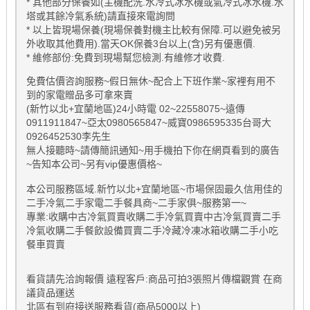
* 其他部分保養如(主機配洗.水冷式冰水機或氣冷式冰水機.水
塔或其餘冷氣系統)請直接來電詢問
* 以上皆現場保養(現場保養對機主比較有保障.可以避免被另
外收取其他費用).當天OK保養3台以上(含)另有優惠價.
* 維修部份:免費到現場幫您檢測.有維修才收費.
免費估價咨詢服務~假日無休~配合上下班作業~家裡有用不
到的家電贈品多可拿來賣
(新竹以北+宜蘭地區)24小時電 02~22558075~遠傳
0911911847~亞太0980565847~威寶0986595335台哥大
0926452530李先生
無人接聽時~請傳簡訊通知~用手機拍下你在網頁看到的廣告
~告知本公司~另有vip優惠價格~
本公司服務區域.新竹以北+宜蘭地區~市場保固最久信用佳的
二手冷氣二手家電二手餐具商~二手家俱~服務第一~
專業:收購中古冷氣買賣收購二手冷氣買賣中古冷氣買賣二手
冷氣收購二手餐飲設備買賣二手冷藏冷凍冰箱收購二手小吃
餐車買賣
看貨請先洽詢報價 遠程客戶:商品可拍3張照片傳檔觀賞 在商
議貨品運送
北區有到府接送服務看貨(商品5000以上)