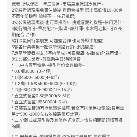
保養 所以保固一年二個月~市場最重保固冷氣行~
2安裝看過現場免費估價後 看適合機型 選出高低價10~30台
不同年份機型 價錢不一 任君挑選)
3安裝看過現場後 也可直接到店 挑選喜愛的機種~信用更佳~
4同行調貨可~業務配合~(裝璜~設計師~水木電老板~可以長
期配合 合作)
5對冷氣同行業朋友 可加盟合作 也可外縣市加盟)
6徵各行業老板一起做學網路行銷~網路開店~
7想當學徒者朋友.3年內學成~可自開店~供膳宿)外縣市佳~
8住北部失業者~兼職助手日領搬運費
* 一.中古窗型價格~機型年份會有價差~
* 0.8噸3800. (3~4坪)
* 1噸4500~ 5000(4~6坪)
* 1.2噸~1.5噸5500~6000(6~10坪)
* 2噸~3噸7000~9000(10~15坪)
* 直立式窗型0.8噸5000(3~5坪)
* 直立式窗型1噸6000(4~6坪)
* 安裝窗型皆須有冷氣電源插座.若沒有則須另拉電源(費用需
另計500~1000左右依線路長短計算)
* 二.分離式或箱型機及其他各式冷氣之價位相關問題請直接
詢問.
* 三.安裝部分 :依現場為準 遠近施工難易度 會有價差