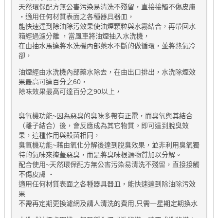
天然環保配方無公害污染易清洗不殘留，直接接觸不傷皮膚
‧適用任何材質表面之各種器具器皿，
能快速達到除油除污效果使油煙顆粒與水霧結合，再帶回水
箱經過濾分離 ，當風車將油煙抽入水洗機，
在由抽水馬達將水洗機內部藥水不斷的做循環，並將熱氣冷
卻，
油煙經由水洗機內部藥水除去，在由出口排出，水洗除煙效
果最高可達百分之60，
除味效果最高可達百分之90以上，
臭氧機功能~因為惡臭的臭味多帶有正電，而臭氧與其結合
（離子結合）後，會反應成為其它物質。即可達到脫臭效
果，這種作用與殺菌相同，
臭氧機功能~藉由氧化分解後達到脫臭效果，並非利用臭氧獨
特的氣味來掩蓋惡臭，而是將臭味根源物質加以分解。
配合使用~天然環保配方無公害污染易清洗不殘留，直接接觸
不傷皮膚 ‧
適用任何材質表面之各種器具器皿，能快速達到除油除污效
果
不需再定期更換濾網及請人清洗的費用,只需一星期定期換水