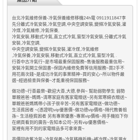
台北冷氣維修保養-冷氣保養維修移機24h電 0911911847李
先分離式冷氣安裝,冷氣空調,中央空調安裝,變頻冷氣安裝,灌
冷煤,冷氣維修,冷氣保養,
冷氣安裝,移動式冷氣,直立式冷氣,窗型冷氣安裝,分離式冷氣
安裝,冷氣空調,
中央空調安裝,變頻冷氣安裝,灌冷煤,冷氣維修
,冷氣保養,冷氣安裝,移動式冷氣,直立式冷氣,窗型冷氣 .
行善中古冷氣行~是市場最重保固服務~售後服務最重信用~
安裝冷氣開立保固書~保固內維修免費等信用服務~買2手不
用花兩次錢~是成功冷氣的事業精神~買的安心~所以物件嚴
選~經過檢查與保養~才能重視保固服務~
做功德~行善最樂~歡迎大善,大德,參與~ 幫助弱勢學生 弱勢
單親爸爸~媽媽~清寒家庭有舊家電贈送~另有禦寒綿衣贈送~
單親爸爸媽媽帶小孩子很辛苦~另有舊家電贈送~做功德~
生活貧困者 ~(憑證明)vip優惠價~做功德vip價格~隔代教養祖
孫~ 生活極貧困者 另有專案優惠~專案vip價格~用手機拍下你
在網頁看到的廣告~告知本公司~另有vip優惠價格~
家裡有用不到的家電贈品多可拿來賣~
高價回收舊冷氣~冷氣保養~冷氣移機拆機~補冷媒~冷氣漏水