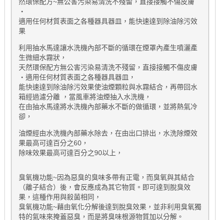
然環保配方~無公害污染易清洗不殘留，直接接觸不傷皮膚
‧
適用任何材質表面之各種器具器皿，能快速達到除油除污效
果
利用抽水馬達讓水洗機內部不斷的循環在煙罩內產生噴灑產
生微細水霧狀，
天然環保配方無公害污染易清洗不殘留，直接接觸不傷皮膚
‧適用任何材質表面之各種器具器皿，
能快速達到除油除污效果使油煙顆粒與水霧結合，再帶回水
箱經過濾分離 ，當風車將油煙抽入水洗機，
在由抽水馬達將水洗機內部藥水不斷的做循環，並將熱氣冷
卻，
油煙經由水洗機內部藥水除去，在由出口排出，水洗除煙效
果最高可達百分之60，
除味效果最高可達百分之90以上，
臭氧機功能~因為惡臭的臭味多帶有正電，而臭氧與其結合
（離子結合）後，會反應成為其它物質。即可達到脫臭效
果，這種作用與殺菌相同，
臭氧機功能~藉由氧化分解後達到脫臭效果，並非利用臭氧獨
特的氣味來掩蓋惡臭，而是將臭味根源物質加以分解。