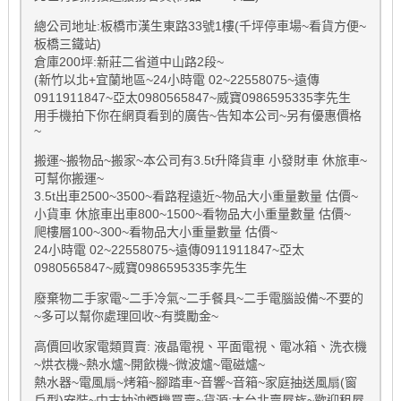
總公司地址:板橋市漢生東路33號1樓(千坪停車場~看貨方便~
板橋三鐵站)
倉庫200坪:新莊二省道中山路2段~
(新竹以北+宜蘭地區~24小時電 02~22558075~遠傳
0911911847~亞太0980565847~威寶0986595335李先生
用手機拍下你在網頁看到的廣告~告知本公司~另有優惠價格
~
搬運~搬物品~搬家~本公司有3.5t升降貨車 小發財車 休旅車~
可幫你搬運~
3.5t出車2500~3500~看路程遠近~物品大小重量數量 估價~
小貨車 休旅車出車800~1500~看物品大小重量數量 估價~
爬樓層100~300~看物品大小重量數量 估價~
24小時電 02~22558075~遠傳0911911847~亞太
0980565847~威寶0986595335李先生
廢棄物二手家電~二手冷氣~二手餐具~二手電腦設備~不要的
~多可以幫你處理回收~有獎勵金~
高價回收家電類買賣: 液晶電視、平面電視、電冰箱、洗衣機
~烘衣機~熱水爐~開飲機~微波爐~電磁爐~
熱水器~電風扇~烤箱~腳踏車~音響~音箱~家庭抽送風扇(窗
戶型)安裝~中古抽油煙機買賣~貨源:大台北賣屋族~歡迎租屋