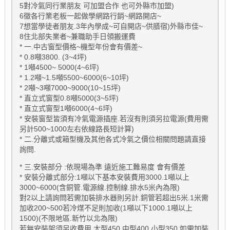
5對冷氣同行業朋友 可加盟合作 也可外縣市加盟)
6徵各行業老板一起做學網路行銷~網路開店~
7想當學徒者朋友.3年內學成~可自開店~供膳宿)外縣市佳~
8住北部失業者~兼職助手日領搬運費
* 一.中古窗型價格~機型年份會有價差~
* 0.8噸3800. (3~4坪)
* 1噸4500~ 5000(4~6坪)
* 1.2噸~1.5噸5500~6000(6~10坪)
* 2噸~3噸7000~9000(10~15坪)
* 直立式窗型0.8噸5000(3~5坪)
* 直立式窗型1噸6000(4~6坪)
* 安裝窗型皆須有冷氣電源插座.若沒有則須另拉電源(費用需
另計500~1000左右依線路長短計算)
* 二.分離式或箱型機及其他各式冷氣之價位相關問題請直接
詢問.
* 三.安裝部分 :依現場為準 遠近施工難易度 會有價差
* 安裝分離式部分:1噸以下基本安裝費用3000.1噸以上
3000~6000(含銅管.電源線.控制線.排水5米內為限)
對2以上請詢問若需加裝排水器則另計.銅管若超出5米.1米需
加收200~500若冷煤不足則加收(1噸以下1000.1噸以上
1500)(不限地區.新竹以北為限)
若無安裝架須另收費用.大型450.中型400.小型350.如需加裝