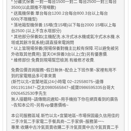
* 分離式保養:一對一每台1500一對二 每台2500一對三每台
3500(以此類推不限噸數)
* 送風機保養:單台每台1200.2台每台800.3台以上每台
600(不限機型)
* 落地箱型機保養:15噸(含15噸)以下每台2000 15噸以上每
台2500 (以上不含水塔部分)
* 其他部分保養如(主機配洗.水冷式冰水機或氣冷式冰水機.水
塔或其餘冷氣系統)請直接來電詢問
* 以上皆現場保養(現場保養對機主比較有保障.可以避免被另
外收取其他費用).當天OK保養3台以上(含)另有優惠價.
* 維修部份:免費到現場幫您檢測.有維修才收費.
免費估價咨詢服務~假日無休~配合上下班作業~家裡有用不
到的家電贈品多可拿來賣
(新竹以北+宜蘭地區)24小時電 02~22558075~遠傳
0911911847~亞太0980565847~威寶0986595335台哥大
0926452530李先生
無人接聽時~請傳簡訊通知~用手機拍下你在網頁看到的廣告
~告知本公司~另有vip優惠價格~
本公司服務區域.新竹以北+宜蘭地區~市場保固最久信用佳的
二手冷氣二手家電二手餐具商~二手家俱~服務第一~
專業:收購中古冷氣買賣收購二手冷氣買賣中古冷氣買賣二手