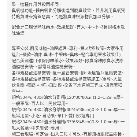
果，這種作用與殺菌相同，
臭氧機功能~藉由氧化分解後達到脫臭效果，並非利用臭氧獨
特的氣味來掩蓋惡臭，而是將臭味根源物質加以分解。
配合進口環保除味藥水~效果超好~有大~中~小~3種規格水洗
除油煙
專業安裝:廚房味道~油煙處理~專利~第5代零故障~大家多用
這台~餐飲~油炸 異味~中藥味~臭味~配合專用藥水效果佳)
配合美國進口環保除味藥水~效果超好~除臭除味除臭水洗除
油煙機安裝~~靜電除油煙機安裝~
各種規格截油槽安裝~風車風管安裝~排~吸風窗戶風扇安裝~
各種規格截油槽安裝~各種規格截油槽安裝施工~軍隊~大型
伙食團~餐廳~小吃~自助餐~全省下水道施工完成~環保署稽
查中~
規格304#or430#油水分離槽(120*80*80cm)1.2~1.2mm厚~
一般軍隊~百人以上開伙專用~
規格304#or430#油水分離槽(30*45*35cm)0.8~1.0mm厚~一
般常用型~小吃~自助餐~單口~雙口炒爐專用
規格304#or430#油水分離槽(37*65*45cm)0.8~1.0mm厚~一
般大餐廳~中央餐儲~專用~
施工看現場~可定做~出入口尺寸可改~有腳踏板跟掀蓋兩種~