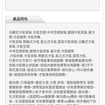
產品特色
分離式冷氣安裝,冷氣空調,中央空調安裝,變頻冷氣安裝,灌冷
煤,冷氣維修,冷氣保養,
冷氣安裝,移動式冷氣,直立式冷氣,窗型冷氣安裝,分離式冷氣
安裝,冷氣空調,
中央空調安裝,變頻冷氣安裝,灌冷煤,冷氣維修
,冷氣保養,冷氣安裝,移動式冷氣,直立式冷氣,窗型冷氣 .
行善中古冷氣行~是市場最重保固服務~售後服務最重信用~
安裝冷氣開立保固書~保固內維修免費等信用服務~買2手不
用花兩次錢~是成功冷氣的事業精神~買的安心~所以物件嚴
選~經過檢查與保養~才能重視保固服務~
做功德~行善最樂~歡迎大善,大德,參與~ 幫助弱勢學生 弱勢
單親爸爸~媽媽~清寒家庭有舊家電贈送~另有禦寒綿衣贈送~
單親爸爸媽媽帶小孩子很辛苦~另有舊家電贈送~做功德~
生活貧困者 ~(憑證明)vip優惠價~做功德vip價格~隔代教養祖
孫~ 生活極貧困者 另有專案優惠~專案vip價格~用手機拍下你