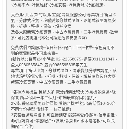
~冷氣不冷~冷氣維修~冷氣安裝~冷氣拆除~冷氣搬運~
大台北~北區(新竹以北 宜蘭)冷氣服務公司:專業項目:窗型冷
氣、分離式冷氣、冷暖變頻分離式冷氣、落地式箱型冷氣安
裝、拆機、移機、保養、填補冷煤
及各大廠新舊冷氣買賣、中古冷氣買賣、二手冷氣買賣~數量
多~可到店挑選~(本公司拒絕危險安裝冷氣)
免費估價咨詢服務~假日無休~配合上下班作業~家裡有用不
到的家電贈品多可拿來賣~
(新竹以北皆可)24小時電 02~22558075~遠傳0911911847~
亞太0980565847~威寶0986595335李先生
專業項目:窗型冷氣、分離式冷氣、冷暖變頻分離式冷氣、落
地式箱型冷氣安裝、拆機、移機、保養、填補冷煤及各大廠
新舊冷氣買賣、中古冷氣買賣、二手冷氣買賣
1各種冷氣機型 種類太多 電洽詢價比較快 冷氣機多經過a級
保養 所以保固一年二個月~市場最重保固冷氣行~
2安裝看過現場免費估價後 看適合機型 選出高低價10~30台
不同年份機型 價錢不一 任君挑選)
3安裝看過現場後 也可直接到店 挑選喜愛的機種~信用更佳~
4同行調貨可~業務配合~(裝璜~設計師~水木電老板~可以長
期配合 合作)