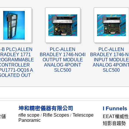
A-B PLC) ALLEN
PLC-ALLEN
PLC-ALLEN
RADLEY 1771
BRADLEY 1746-NO4I
BRADLEY 1746-N
ROGRAMMABLE
OUTPUT MODULE
INPUT MODULE
CONTROLLER
ANALOG 4POINT
ANALOG 4POIN
PU1771-OQ16 A
SLC500
SLC500
SOLATED OUT
坤和精密儀器有限公司
I Funnels
rifle scope
Rifle Scopes
Telescope
/
/
倉儲
EEAT權威性
Panoramic
短影音趨勢