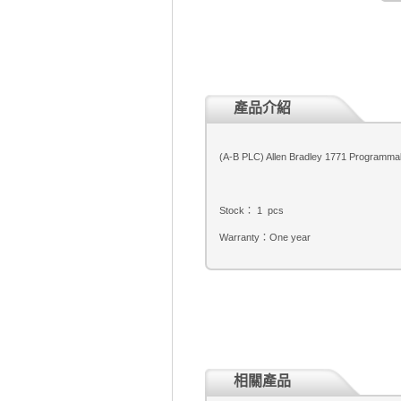
產品介紹
(A-B PLC) Allen Bradley 1771 Programmab
Stock： 1 pcs
Warranty：One year
相關產品