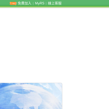
免費加入
MyRS
線上客服
|
|