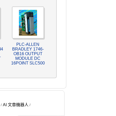
PLC-ALLEN
I4
BRADLEY 1746-
OB16 OUTPUT
T
MODULE DC
16POINT SLC500
AI 文章機器人
/
/