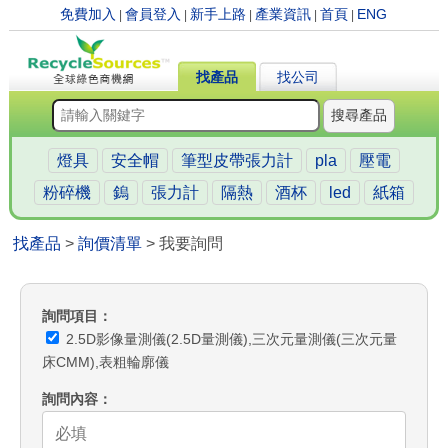
免費加入
會員登入
新手上路
產業資訊
首頁
ENG
|
|
|
|
|
找產品
找公司
搜尋產品
燈具
安全帽
筆型皮帶張力計
pla
壓電
粉碎機
鎢
張力計
隔熱
酒杯
led
紙箱
找產品
>
詢價清單
> 我要詢問
詢問項目
2.5D影像量測儀(2.5D量測儀),三次元量測儀(三次元量
床CMM),表粗輪廓儀
詢問內容