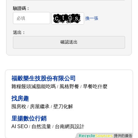
驗證碼
換一張
送出
確認送出
福穀樂生技股份有限公司
雜糧饅頭減脂能吃嗎
風格野餐
早餐吃什麼
/
/
找房趣
囤房稅
房屋繼承
壁刀化解
/
/
里揚數位行銷
AI SEO
自然流量
台南網頁設計
/
/