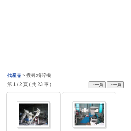
找產品
> 搜尋:粉碎機
第 1 / 2 頁 ( 共 23 筆 )
上一頁
下一頁