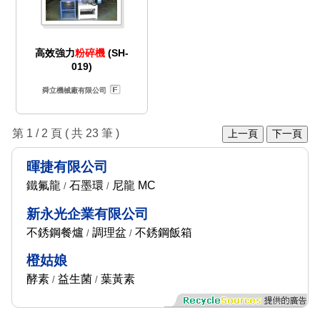
高效強力
粉碎機
(SH-
019)
舜立機械廠有限公司
第 1 / 2 頁 ( 共 23 筆 )
上一頁
下一頁
暉捷有限公司
鐵氟龍
石墨環
尼龍 MC
/
/
新永光企業有限公司
不銹鋼餐爐
調理盆
不銹鋼飯箱
/
/
橙姑娘
酵素
益生菌
葉黃素
/
/