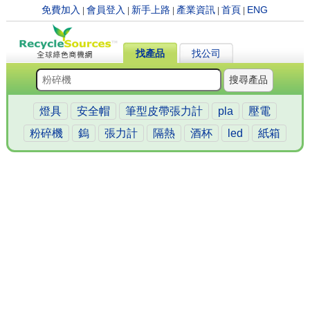
免費加入
會員登入
新手上路
產業資訊
首頁
ENG
|
|
|
|
|
找產品
找公司
搜尋產品
燈具
安全帽
筆型皮帶張力計
pla
壓電
粉碎機
鎢
張力計
隔熱
酒杯
led
紙箱