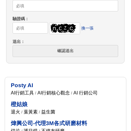
驗證碼
換一張
送出
確認送出
Posty AI
AI行銷工具
AI行銷核心觀念
AI 行銷公司
/
/
橙姑娘
退火
葉黃素
益生菌
/
/
煒興公司-代理3M各式研磨材料
切片
護目鏡
不織布研磨