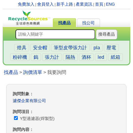
免費加入
會員登入
新手上路
產業資訊
首頁
ENG
|
|
|
|
|
找產品
找公司
搜尋產品
燈具
安全帽
筆型皮帶張力計
pla
壓電
粉碎機
鎢
張力計
隔熱
酒杯
led
紙箱
找產品
>
詢價清單
> 我要詢問
詢問對象
濾傑企業有限公司
詢問項目
Y型過濾器(焊製型)
詢問內容