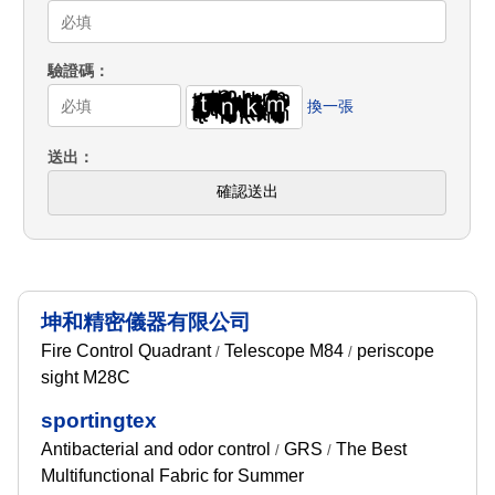
驗證碼
換一張
送出
確認送出
坤和精密儀器有限公司
Fire Control Quadrant
Telescope M84
periscope
/
/
sight M28C
sportingtex
Antibacterial and odor control
GRS
The Best
/
/
Multifunctional Fabric for Summer