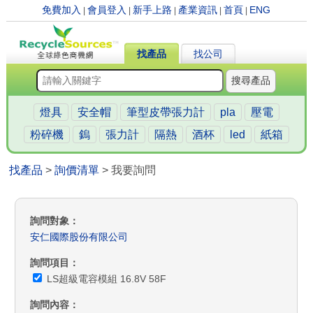
免費加入
會員登入
新手上路
產業資訊
首頁
ENG
|
|
|
|
|
找產品
找公司
搜尋產品
燈具
安全帽
筆型皮帶張力計
pla
壓電
粉碎機
鎢
張力計
隔熱
酒杯
led
紙箱
找產品
>
詢價清單
> 我要詢問
詢問對象
安仁國際股份有限公司
詢問項目
LS超級電容模組 16.8V 58F
詢問內容