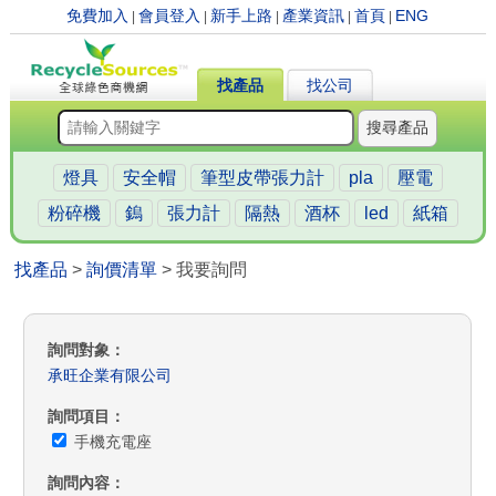
免費加入
會員登入
新手上路
產業資訊
首頁
ENG
|
|
|
|
|
找產品
找公司
搜尋產品
燈具
安全帽
筆型皮帶張力計
pla
壓電
粉碎機
鎢
張力計
隔熱
酒杯
led
紙箱
找產品
>
詢價清單
> 我要詢問
詢問對象
承旺企業有限公司
詢問項目
手機充電座
詢問內容