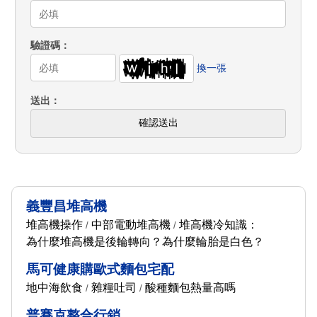
驗證碼
換一張
送出
確認送出
義豐昌堆高機
堆高機操作
中部電動堆高機
堆高機冷知識：
/
/
為什麼堆高機是後輪轉向？為什麼輪胎是白色？
馬可健康購歐式麵包宅配
地中海飲食
雜糧吐司
酸種麵包熱量高嗎
/
/
普賽克整合行銷