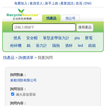
免費加入
會員登入
新手上路
產業資訊
首頁
ENG
|
|
|
|
|
找產品
找公司
搜尋產品
燈具
安全帽
筆型皮帶張力計
pla
壓電
粉碎機
鎢
張力計
隔熱
酒杯
led
紙箱
找產品
>
詢價清單
> 我要詢問
詢問對象
泉順消防有限公司
詢問項目
滅火器放置箱
詢問內容