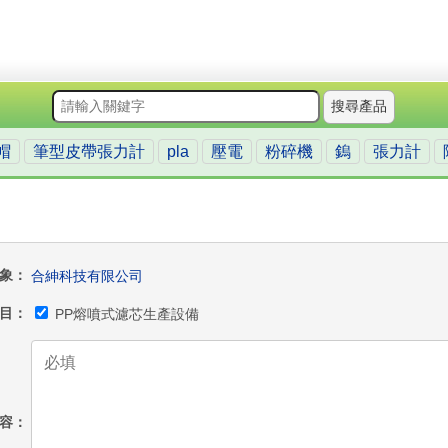
搜尋產品
帽
筆型皮帶張力計
pla
壓電
粉碎機
鎢
張力計
象
合紳科技有限公司
目
PP熔噴式濾芯生產設備
容