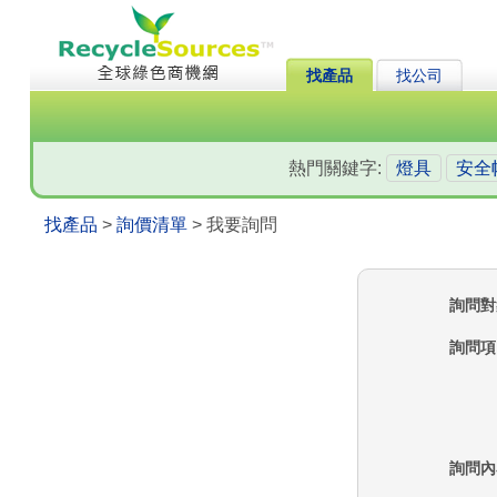
找產品
找公司
熱門關鍵字:
燈具
安全
找產品
>
詢價清單
> 我要詢問
詢問對
詢問項
詢問內