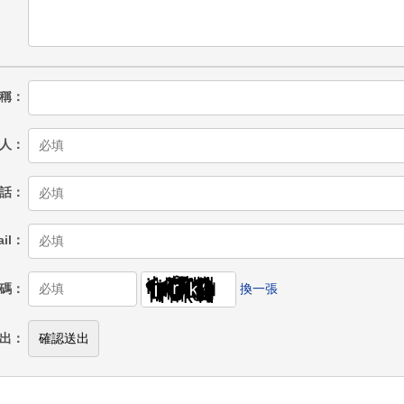
稱
人
話
il
碼
換一張
出
確認送出