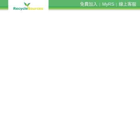
免費加入
MyRS
線上客服
|
|