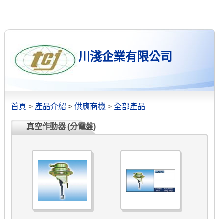
川淺企業有限公司
首頁
>
產品介紹
>
供應商機
>
全部產品
真空作動器 (分電盤)