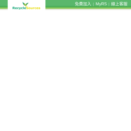
免費加入
MyRS
線上客服
|
|