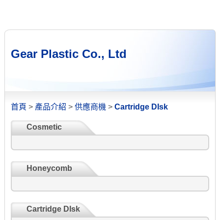
Gear Plastic Co., Ltd
首頁
>
產品介紹
>
供應商機
>
Cartridge DIsk
Cosmetic
Honeycomb
Cartridge DIsk