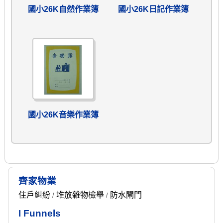
國小26K自然作業簿
國小26K日記作業簿
國小26K音樂作業簿
齊家物業
住戶糾紛
堆放雜物檢舉
防水閘門
/
/
I Funnels