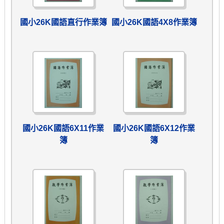
國小26K國語直行作業簿
國小26K國語4X8作業簿
國小26K國語6X11作業
國小26K國語6X12作業
簿
簿