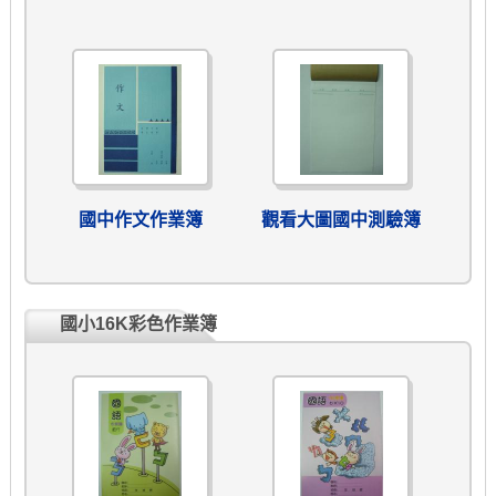
國中作文作業簿
觀看大圖國中測驗簿
國小16K彩色作業簿