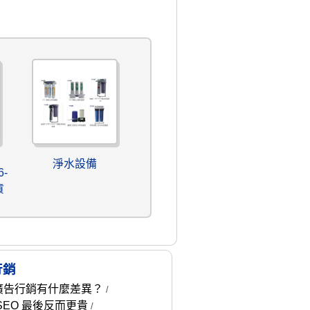
淨水設備
6-
貨
行銷
廣告行銷有什麼差異？
/
SEO 最後反而更貴
/