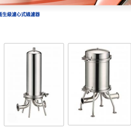
衛生級濾心式過濾器