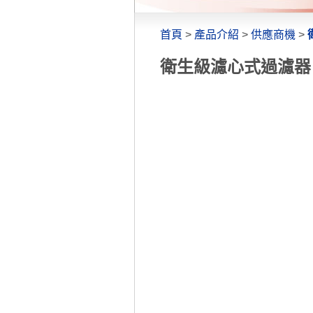
首頁
>
產品介紹
>
供應商機
>
衛生級濾心式過濾器