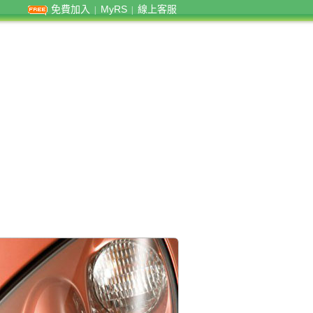
免費加入
MyRS
線上客服
|
|