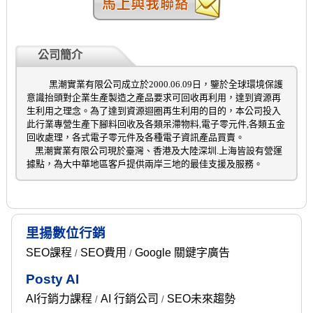
公司簡介
黑潮實業有限公司成立於
2000.06.09
日，鑒於全球環境保護
意識抬頭對企業生產製造之產品要求可回收再利用，達到資源再
生利用之理念。為了達到資源迴圈再生利用的目的，本公司投入
此行業專營生產下腳料回收及各類呆滯物料
,
電子零元件
,
各類五金
回收處理，各式電子零元件及各種電子資訊產品買賣
。
黑潮實業有限公司現於臺灣、香港及大陸深圳
.
上海皆設有營運
據點，為大中華地區客戶提供兩岸三地的最佳支援及服務。
里揚數位行銷
SEO課程
SEO費用
Google 關鍵字廣告
/
/
Posty AI
AI行銷力課程
AI 行銷公司
SEO未來趨勢
/
/