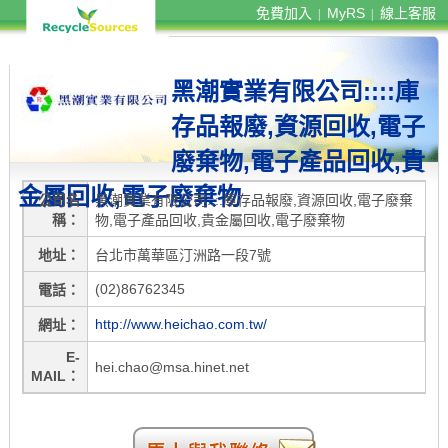
免費加入
MyRS
線上客服
|
|
黑潮實業有限公司::::庫
存品報廢,資源回收,電子
廢棄物,電子產品回收,貴
金屬回收,電子廢棄物
公司名
黑潮實業有限公司::::庫存品報廢,資源回收,電子廢棄
稱
物,電子產品回收,貴金屬回收,電子廢棄物
地址
台北市萬華區汀洲路一段7號
(02)86762345
電話
http://www.heichao.com.tw/
網址
E-
hei.chao@msa.hinet.net
MAIL