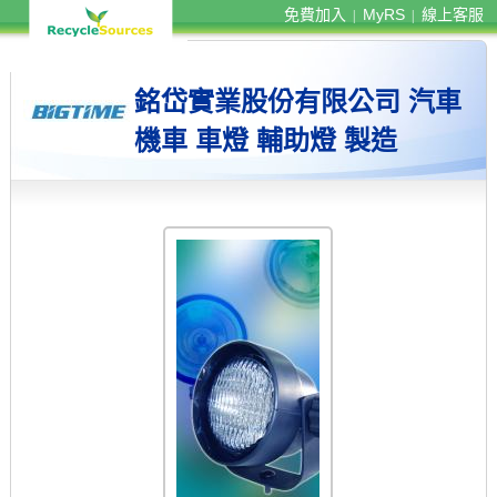
免費加入
MyRS
線上客服
|
|
銘岱實業股份有限公司 汽車
機車 車燈 輔助燈 製造