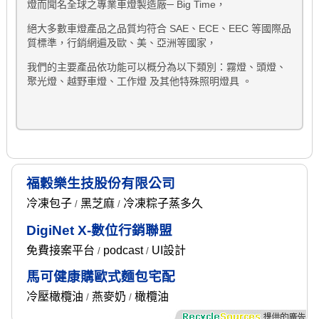
燈而聞名全球之專業車燈製造廠─ Big Time，
絕大多數車燈產品之品質均符合 SAE、ECE、EEC 等國際品
質標準，行銷網遍及歐、美、亞洲等國家，
我們的主要產品依功能可以概分為以下類別：霧燈、頭燈、
聚光燈、越野車燈、工作燈 及其他特殊照明燈具 。
福穀樂生技股份有限公司
冷凍包子
黑芝麻
冷凍粽子蒸多久
/
/
DigiNet X-數位行銷聯盟
免費接案平台
podcast
UI設計
/
/
馬可健康購歐式麵包宅配
冷壓橄欖油
燕麥奶
橄欖油
/
/