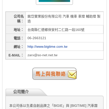
公司名
銘岱實業股份有限公司 汽車 機車 車燈 輔助燈 製
稱
造
地址
台南縣仁德鄉保安村二仁路一段160號
06-2663121
電話
http://www.bigtime.com.tw
網址
zarx@so-net.net.tw
E-MAIL
公司簡介
本公司係以生產自創品牌之「BIGIE」與 [BIGTIME] 汽車霧