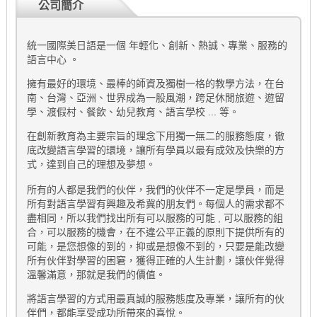
公司簡介
統一國際美日語是一個 年輕化、創新、熱誠、專業、服務的
語言中心 。
擁有最好的環境、最棒的師資及獨樹一格的教學方法，在台
南、台灣、亞洲、世界成為一股風潮，跨足休閒旅遊、遊留
學、渡假村、餐飲、幼兒教育、語言學校 ... 等。
在創新教育為主要宗旨的理念下用獨一無二的服務態度，徹
底改變語言學習的環境，讓所有學員以最有成效及快樂的方
式，達到自己的理想及夢想。
所有的人都是我們的伙伴，我們的伙伴不一定是學員，而是
所有對語言學習有興趣及希冀的朋友們。每個人的需求都不
盡相同，所以我們找出所有可以服務的可能 , 可以服務的組
合，可以服務的機會，在不違公平正義的原則下提供所有的
可能，是您想像的到的，抑或是想像不到的，只要是能改變
所有伙伴對學習的困窘，獲得正確的人生計劃，讓伙伴覺得
溫馨滿意，那就是我們的價值。
將語言學習的方式用最真誠的服務態度及專業，讓所有的伙
伴們，都能享受成功所帶來的喜悅。