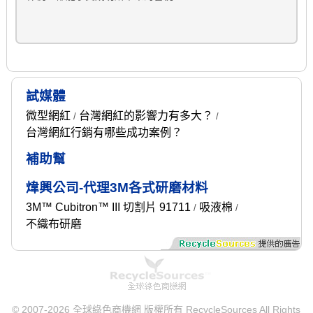
試媒體
微型網紅
台灣網紅的影響力有多大？
/
/
台灣網紅行銷有哪些成功案例？
補助幫
煒興公司-代理3M各式研磨材料
3M™ Cubitron™ III 切割片 91711
吸液棉
/
/
不織布研磨
© 2007-2026 全球綠色商機網 版權所有 RecycleSources All Rights