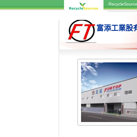
RecycleSou
富添工業股