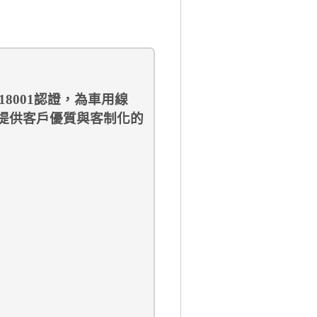
18001
認證
，為
車用線
提供客戶優質與客制化的