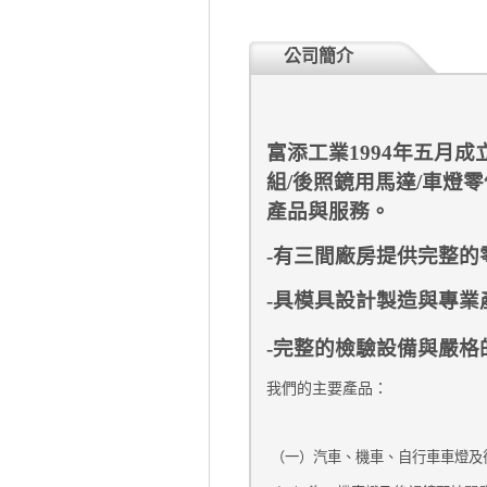
公司簡介
富添工業
1994
年五月成
組
/
後照鏡用馬達
/
車燈零
產品與服務。
-
有三間廠房提供完整的
-
具模具設計製造與專業
-
完整的檢驗設備與嚴格
我們的主要產品：
（一）汽車、機車、自行車車燈及