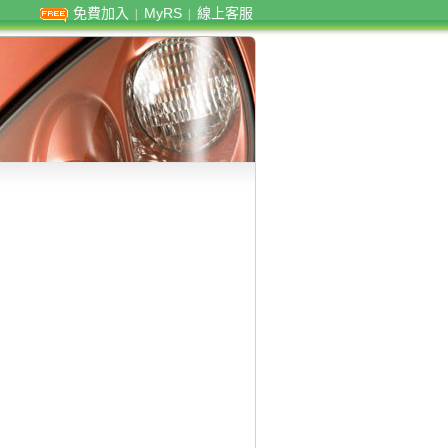
免費加入
MyRS
線上客服
|
|