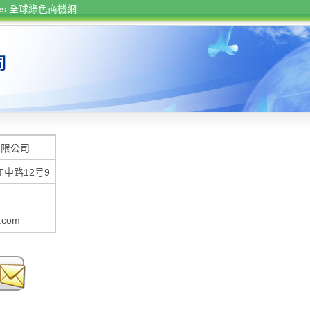
rces 全球綠色商機網
司
有限公司
江中路12号9
.com