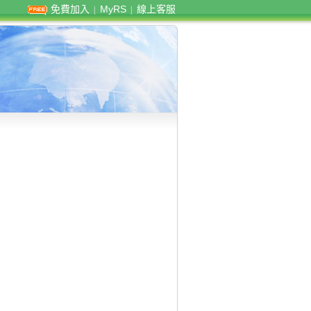
免費加入
MyRS
線上客服
|
|