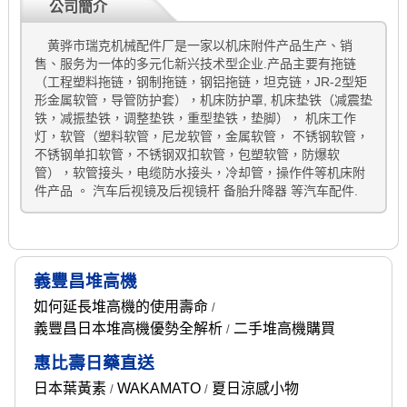
公司簡介
黄骅市瑞克机械配件厂是一家以机床附件产品生产、销
售、服务为一体的多元化新兴技术型企业.产品主要有拖链
（工程塑料拖链，钢制拖链，钢铝拖链，坦克链，JR-2型矩
形金属软管，导管防护套），机床防护罩, 机床垫铁（减震垫
铁，减振垫铁，调整垫铁，重型垫铁，垫脚）， 机床工作
灯，软管（塑料软管，尼龙软管，金属软管， 不锈钢软管，
不锈钢单扣软管，不锈钢双扣软管，包塑软管，防爆软
管），软管接头，电缆防水接头，冷却管，操作件等机床附
件产品 。 汽车后视镜及后视镜杆 备胎升降器 等汽车配件.
義豐昌堆高機
如何延長堆高機的使用壽命
/
義豐昌日本堆高機優勢全解析
二手堆高機購買
/
惠比壽日藥直送
日本葉黃素
WAKAMATO
夏日涼感小物
/
/