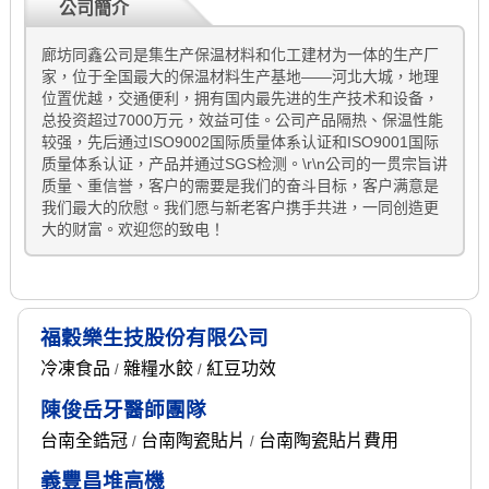
公司簡介
廊坊同鑫公司是集生产保温材料和化工建材为一体的生产厂
家，位于全国最大的保温材料生产基地——河北大城，地理
位置优越，交通便利，拥有国内最先进的生产技术和设备，
总投资超过7000万元，效益可佳。公司产品隔热、保温性能
较强，先后通过ISO9002国际质量体系认证和ISO9001国际
质量体系认证，产品并通过SGS检测。\r\n公司的一贯宗旨讲
质量、重信誉，客户的需要是我们的奋斗目标，客户满意是
我们最大的欣慰。我们愿与新老客户携手共进，一同创造更
大的财富。欢迎您的致电！
福穀樂生技股份有限公司
冷凍食品
雜糧水餃
紅豆功效
/
/
陳俊岳牙醫師團隊
台南全鋯冠
台南陶瓷貼片
台南陶瓷貼片費用
/
/
義豐昌堆高機