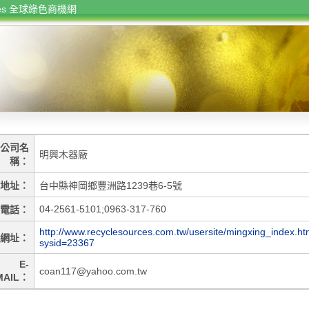
rces 全球綠色商機網
公司名
明興木器廠
稱
地址
台中縣神岡鄉豐洲路1239巷6-5號
04-2561-5101;0963-317-760
電話
http://www.recyclesources.com.tw/usersite/mingxing_index.ht
網址
sysid=23367
E-
coan117@yahoo.com.tw
MAIL