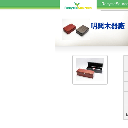
RecycleSou
明興木器廠