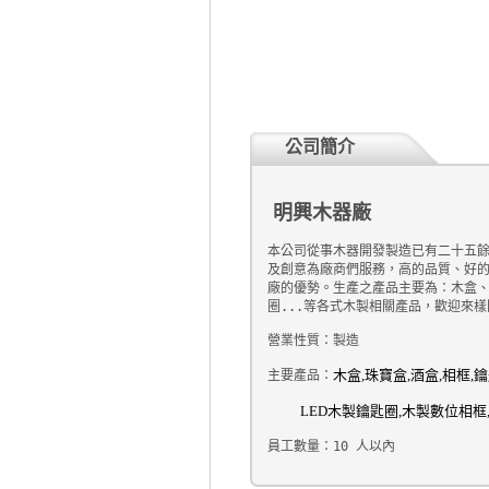
公司簡介
明興木器廠
本公司從事木器開發製造已有二十五餘
及創意為廠商們服務，高的品質、好的
廠的優勢。生產之產品主要為：木盒、
圈...等各式木製相關產品，歡迎來
營業性質：製造
木盒
,
珠寶盒
,
酒盒
,
相框
,
鑰
主要產品：
          LED
木製鑰匙圈
,
木製數位相框
員工數量：10 人以內