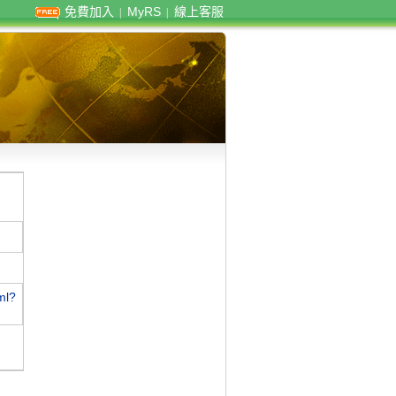
免費加入
MyRS
線上客服
|
|
ml?