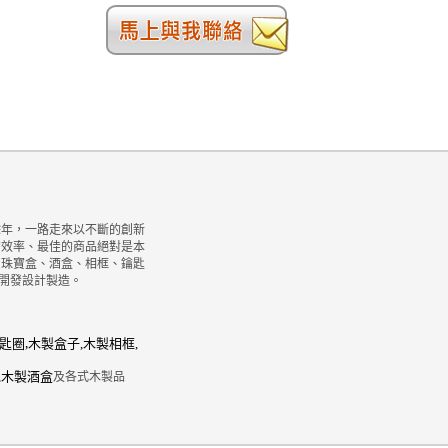
年，一路走來以不斷的創新

效率、最佳的商品絕對是本

珠寶盒、酒盒、相框、鑰匙

樣開發設計製造。
圈
,
匙
木製盒子
,
木製相框
,
,
木製酒盒
及各式木製品