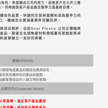
商角色，希望藉由公司的努力，促進客戶在元件之應
性，同時創造客戶産品最佳競爭力爲最終目標。
優良的品質、快速的交貨與服務和深具競爭力的
工
機械及水資源產業界深獲好評。
，
與深自期許，目前
Gear Plastic
公司正積極與
産品，期望在全球陶瓷材料領域裏有更創新與卓
料産業樹立一良好的典範。
願景(VISION)
於精密陶瓷產品的開發及應用研究，
提供具有獨特性的產品與服務，
加顧客價值並利人類文明的發展。
企業文化(Cooperate Values)
以客爲尊，滿足客戶産品應用
以客爲體，提供客戶適當産品