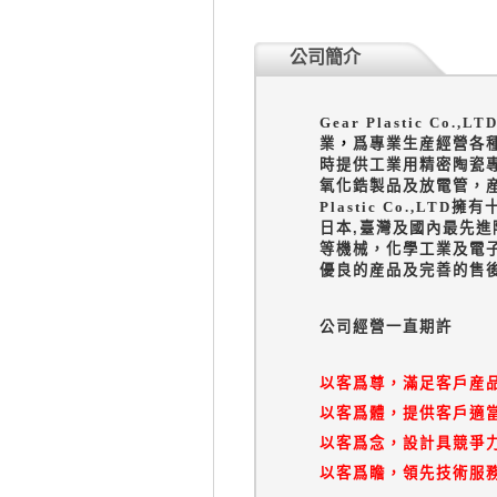
公司簡介
Gear Plastic C
業
，
爲專業生産經營各
時提供工業用精密陶瓷
氧化鋯製品及放電管，
Plastic Co.,LTD
擁有
日本
,
臺灣及國內最先進
等機械，化學工業及電
優良的産品及完善的售
公司經營一直期許
以客爲尊，滿足客戶産
以客爲體，提供客戶適
以客爲念，設計具競爭
以客爲瞻，領先技術服