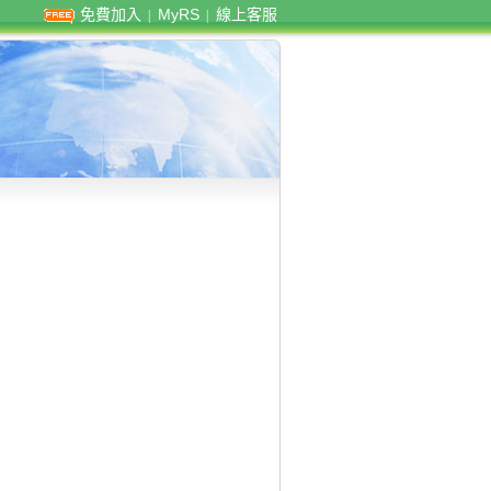
免費加入
MyRS
線上客服
|
|