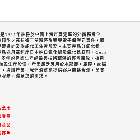
o.,LTD是1994年註冊於中國上海市嘉定區的外商獨資企
種類型之高技術工業精密陶瓷與電子保護元器件
，
同
專案設計及委託代工生産服務。主要産品分氧化鋁，
産品採用高純度日本進口氧化鋁及氧化鋯原料，
Gear
十多年的專業生産經驗與技術精湛的經營團隊，採用
陶瓷生産設備，産品廣泛應用於水龍頭，馬達，紡織
子，通訊産業，我們深信能提供客戶價格合理，品質
後服務，滿足您的需求。
品應用
當産品
力産品
務客戶