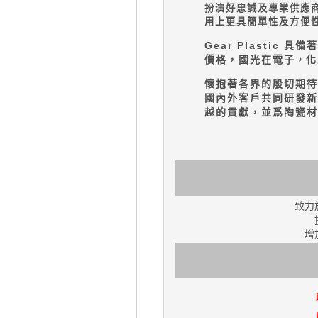
扮演好忠誠及專業供應
用上更具簡單性及方便
Gear Plastic
具備著
價格，國光在電子
化
，
懷抱著各界的殷切期待
國內外客戶共同研發新
越的貢獻，並爲陶瓷材
致力
增