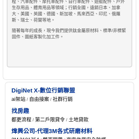
程、汽車配件、摩托車配件、自行車配件、遊艇配件、戶外
生存用品、體育用品等領域；行銷全國，遠銷日本、加拿
大、美國、英國、德國、新加坡、馬來西亞、印尼、俄羅
斯、瑞士、荷蘭等地。
隨著每年的成長，現今我們提供鈦金屬原材料、標準/非標緊
固件、圖紙客製化加工件。
DigiNet X-數位行銷聯盟
ai架站
自由接案
社群行銷
/
/
找房趣
都更流程
第二戶限貸令
土地貸款
/
/
煒興公司-代理3M各式研磨材料