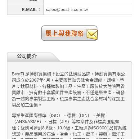
sales@best-ti.com.tw
E-MAIL
公司簡介
BestTi 是博創實業旗下設立的鈦螺絲品牌。博創實業有限公
司成立於2007年4月，主要販售鈦與鈦合金螺絲、螺帽、墊
片；鈦原材料、各種鈦製加工品。生產工廠位於大陸陝西省
寶雞市，擁有數十套緊固件生產設備，不僅是集生產、研發
為一體的專業製造工廠，也是專業生產鈦合金材料的深加工
製品加工企業。
專業生產國際標準（ISO）、德標（DIN）、美標
（ANSI/ASME）、日標（JIS）等標準件及非標高強度螺
栓；級別可達到8.8級、10.9級，工廠通過ISO9001品質系統
認證，產品應用於石油、冶金、化工、電子、製藥、海洋工