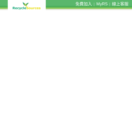
免費加入
MyRS
線上客服
|
|