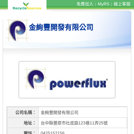
免費加入
MyRS
線上客服
|
|
金絢豐開發有限公司
公司名稱
金絢豐開發有限公司
地址
台中縣豐原市社皮路123巷11弄25號
0425152156
電話