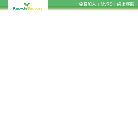
免費加入
MyRS
線上客服
|
|