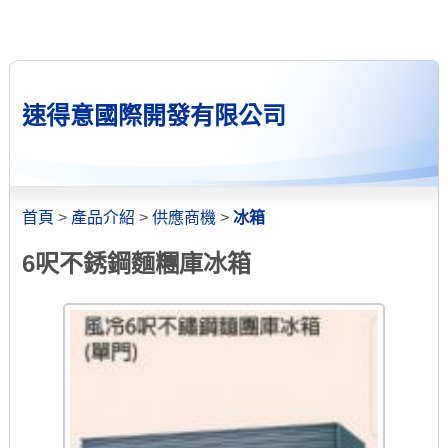
速得意國際開發有限公司
首頁
>
產品介紹
>
供應商機
>
冰箱
6呎不銹鋼麵糰庫冰箱