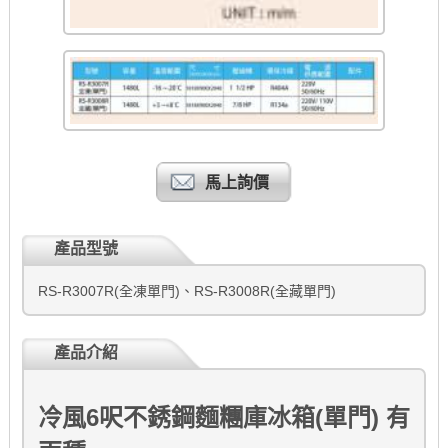
馬上詢價
產品型號
RS-R3007R(全凍單門)、RS-R3008R(全藏單門)
產品介紹
冷風6呎不銹鋼麵糰庫冰箱(單門) 有