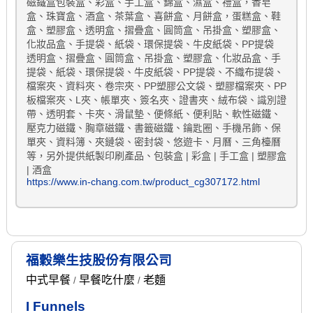
磁鐵盒包裝盒、彩盒、手工盒、錦盒、濕盒、禮盒，香皂
盒、珠寶盒、酒盒、茶葉盒、喜餅盒、月餅盒，蛋糕盒、鞋
盒、塑膠盒、透明盒、摺疊盒、圓筒盒、吊掛盒、塑膠盒、
化妝品盒、手提袋、紙袋、環保提袋、牛皮紙袋、PP提袋
透明盒、摺疊盒、圓筒盒、吊掛盒、塑膠盒、化妝品盒、手
提袋、紙袋、環保提袋、牛皮紙袋、PP提袋、不織布提袋、
檔案夾、資料夾、卷宗夾、PP塑膠公文袋、塑膠檔案夾、PP
板檔案夾、L夾、帳單夾、簽名夾、證書夾、絨布袋、識別證
帶、透明套、卡夾、滑鼠墊、便條紙、便利貼、軟性磁鐵、
壓克力磁鐵、胸章磁鐵、書籤磁鐵、鑰匙圈、手機吊飾、保
單夾、資料簿、夾鏈袋、密封袋、悠遊卡、月曆、三角檯曆
等，另外提供紙製印刷產品、包裝盒 | 彩盒 | 手工盒 | 塑膠盒
| 酒盒
https://www.in-chang.com.tw/product_cg307172.html
福穀樂生技股份有限公司
中式早餐
早餐吃什麼
老麵
/
/
I Funnels