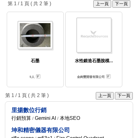
第 1 / 1 頁 ( 共 2 筆 )
上一頁
下一頁
石墨
水性鍛造石墨脫模...
5人
金絢豐開發有限公司
第 1 / 1 頁 ( 共 2 筆 )
上一頁
下一頁
里揚數位行銷
行銷預算
Gemini AI
本地SEO
/
/
坤和精密儀器有限公司