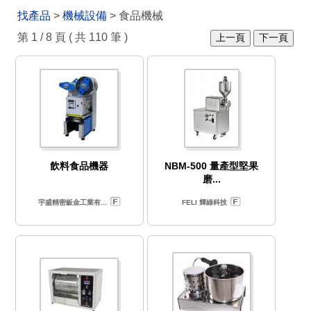
找產品
>
機械設備
> 食品機械
第 1 / 8 頁 ( 共 110 筆 )
上一頁
下一頁
飲料食品機器
NBM-500 量產型堅果
磨...
宇盛精密鈑金工業有...
FELI 輝綠科技