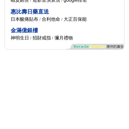
蝦皮銷售
短影音演算法
google排名
/
/
惠比壽日藥直送
日本酸痛貼布
合利他命
大正百保能
/
/
金滿億銀樓
神明生日
招財戒指
彌月禮物
/
/