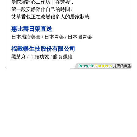
曼陀羅靜心工作坊｜在芳媛，
留一段安靜陪伴自己的時間
/
艾草香包正在改變很多人的居家狀態
惠比壽日藥直送
日本濕疹藥膏
日本胃藥
日本腸胃藥
/
/
福穀樂生技股份有限公司
黑芝麻
芋頭功效
膳食纖維
/
/