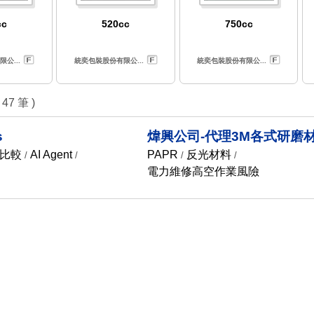
cc
520cc
750cc
公...
統奕包裝股份有限公...
統奕包裝股份有限公...
 47 筆 )
s
煒興公司-代理3M各式研磨
比較
AI Agent
PAPR
反光材料
/
/
/
/
電力維修高空作業風險