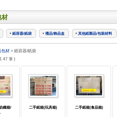
包材
紙容器/紙袋
禮品/飾品盒
其他紙製品/包裝材料
品包材
> 紙容器/紙袋
共 47 筆 )
紡織箱/
二手紙箱(玩具箱)
二手紙箱(食品箱)
.