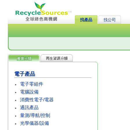
找產品
找公司
電子產品
電子零組件
電腦設備
消費性電子/電器
通訊產品
量測/導航/控制
光學儀器/設備