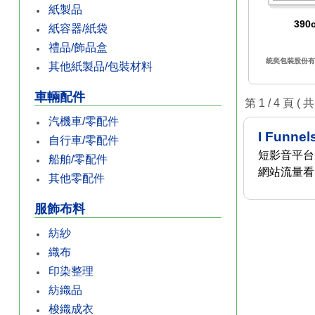
紙製品
390
紙容器/紙袋
禮品/飾品盒
統奕包裝股份有限
其他紙製品/包裝材料
車輛配件
第 1 / 4 頁 ( 共
汽機車/零配件
I Funnel
自行車/零配件
短影音平台
船舶/零配件
網站流量看
其他零配件
服飾布料
紡紗
織布
印染整理
紡織品
梭織成衣