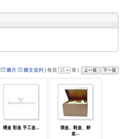
圖片
圖文並列
每頁
筆
上一頁
下一頁
禮盒 彩盒 手工盒...
酒盒、鞋盒、餅
盒...