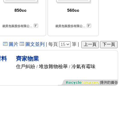
850cc
560cc
統奕包裝股份有限公...
統奕包裝股份有限公...
圖片
圖文並列
每頁
筆
上一頁
下一頁
材料
齊家物業
住戶糾紛
堆放雜物檢舉
冷氣有霉味
/
/