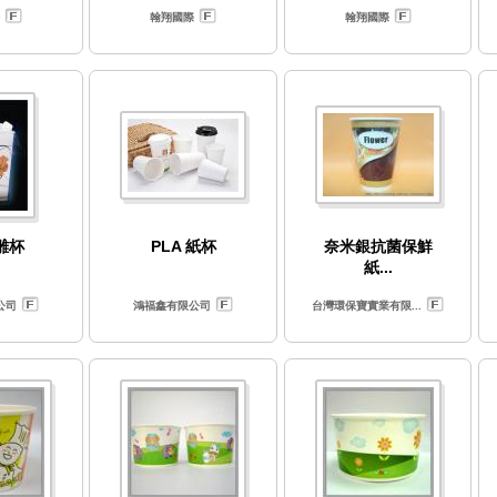
翰翔國際
翰翔國際
浮雕杯
PLA 紙杯
奈米銀抗菌保鮮
紙...
公司
鴻福鑫有限公司
台灣環保寶實業有限...