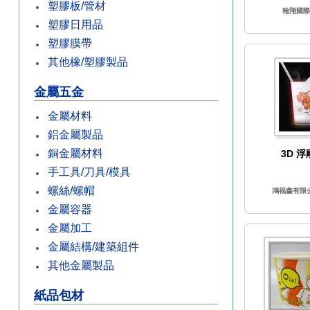
塑膠板/管材
翰翔國際
塑膠日用品
塑膠膜帶
其他橡/塑膠製品
金屬五金
金屬材料
鋁金屬製品
銅金屬材料
3D 
手工具/刀具/模具
螺絲/螺帽
鴻福鑫有限
金屬容器
金屬加工
金屬結構/建築組件
其他金屬製品
紙品包材