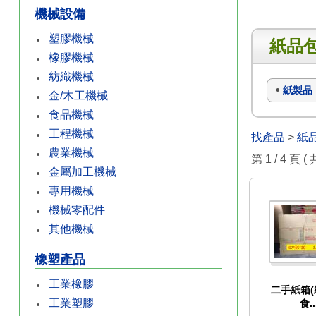
機械設備
塑膠機械
紙品
橡膠機械
紡織機械
紙製品
金/木工機械
食品機械
工程機械
找產品
>
紙
農業機械
第 1 / 4 頁 ( 
金屬加工機械
專用機械
機械零配件
其他機械
橡塑產品
工業橡膠
二手紙箱(
工業塑膠
食..