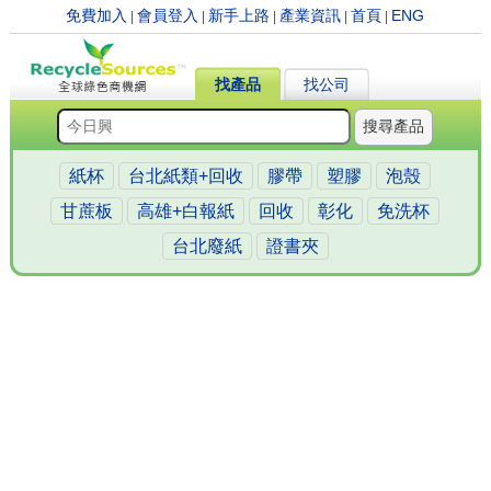
免費加入
會員登入
新手上路
產業資訊
首頁
ENG
|
|
|
|
|
找產品
找公司
搜尋產品
紙杯
台北紙類+回收
膠帶
塑膠
泡殼
甘蔗板
高雄+白報紙
回收
彰化
免洗杯
台北廢紙
證書夾